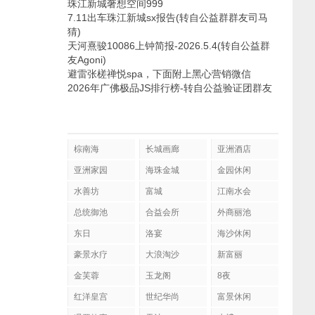
珠江新城奢想空间999
7.11出车珠江新城sx报告(转自公益群群友司马
猜)
天河熹骏10086上钟简报-2026.5.4(转自公益群
友Agoni)
避雷张槎禅悦spa，下面附上黑心营销微信
2026年广佛极品JS排行榜-转自公益验证团群友
棕南海
长城画廊
亚洲酒店
亚洲家园
海珠金城
金园休闲
水善坊
富城
江南水会
总统御池
合益会所
外商丽池
东日
洛宴
海沙休闲
豪景水疗
大浪淘沙
新富丽
金芙蓉
玉龙阁
8夜
红洋皇宫
世纪华尚
富景休闲