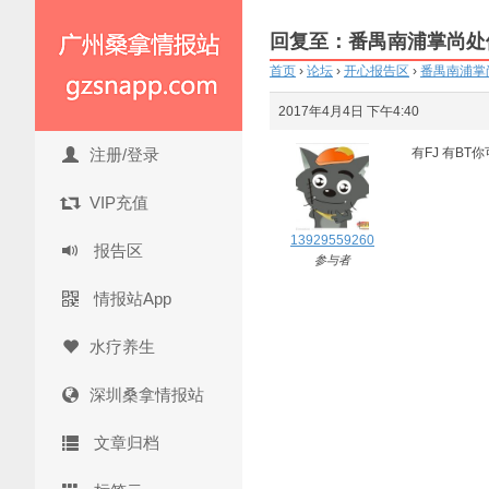
回复至：番禺南浦掌尚处
首页
›
论坛
›
开心报告区
›
番禺南浦掌
2017年4月4日 下午4:40
注册/登录
有FJ 有B
VIP充值
13929559260
报告区
参与者
情报站App
水疗养生
深圳桑拿情报站
文章归档