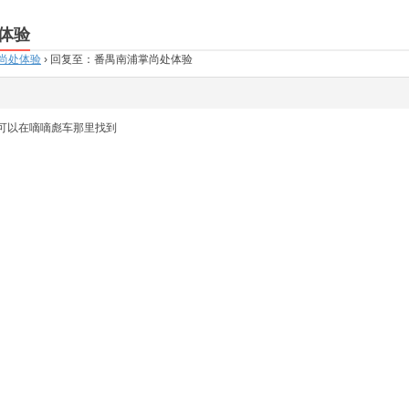
体验
尚处体验
›
回复至：番禺南浦掌尚处体验
T你可以在嘀嘀彪车那里找到