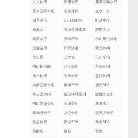
人人休闲
逸康金阁
麓湖国际水疗
香水国际水汇
南美休闲
在水一方
四季酒店
D5 season
凯越水疗
顺源水汇
海珠金城桑拿
志懋酒店
南美水疗
肠道SPA
佛山珑悦沐足
漫濠会所
鸿宇沐足
紫龙休闲
美汇景
五羊城
天河乐怡
佛山振昌阁
涵天戴斯
星辰休闲
乐怡休闲
海逸会所
熹骏休闲
御豪国际水汇
泰枫SPA
初恋SPA
水云宫休闲
佛山禅城星玥
鑫悦阁会所
国际会所
佛山东濠会所
天灏会所
新澳水汇
季华湾会所
龙悦会所
虞美人会所
欣辰休闲
禅悦SPA
天澜SPA
美丽汇
泰殿
育泉