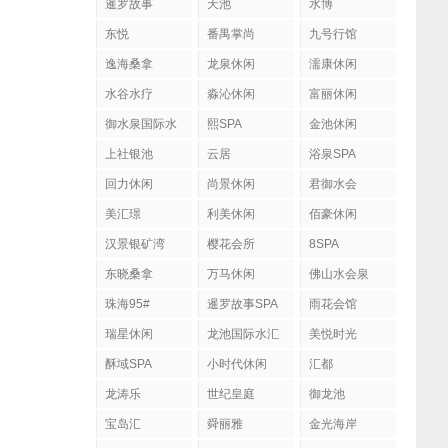
暹罗故事
天池
水博
东悦
番禺掌尚
九号行馆
逸海桑拿
龙泉休闲
濡康休闲
水谷水疗
淼沁休闲
富丽休闲
御水泉国际水
熙SPA
金池休闲
疗会
上社银池
云居
浴泉SPA
回力休闲
尚景休闲
君御水会
美汇璟
利美休闲
佰豪休闲
汉景银矿湾
樱花会所
8SPA
东晓桑拿
万马休闲
佛山水会泉
珠海95#
暹罗故事SPA
雨花会馆
瑞星休闲
龙池国际水汇
美悦时光
酥域SPA
小时代休闲
汇都
龙涛乐
世纪皇庭
御龙池
宝岛汇
舜丽雅
金光海岸