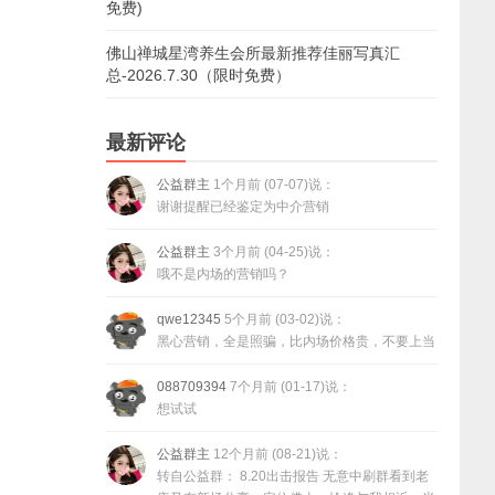
免费)
佛山禅城星湾养生会所最新推荐佳丽写真汇
总-2026.7.30（限时免费）
最新评论
公益群主
1个月前 (07-07)说：
谢谢提醒已经鉴定为中介营销
公益群主
3个月前 (04-25)说：
哦不是内场的营销吗？
qwe12345
5个月前 (03-02)说：
黑心营销，全是照骗，比内场价格贵，不要上当
088709394
7个月前 (01-17)说：
想试试
公益群主
12个月前 (08-21)说：
转自公益群： 8.20出击报告 无意中刷群看到老