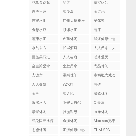
花都金荔苑
华美
富安娱乐
喜洋皇宫
海曼岛
金诗玛
东浚水汇
广州大厦雅乐
纳尔顿
陶
叠彩水疗
顺缘水汇
濡康
蕴康水汇
名望休闲
鸿涛健康中心
水韵东方
长城酒店
人人桑拿，人
人会所
曼德美丽汇
人人会所
碧水蓝天
金宝湾桑拿
皇胜桑拿
尚品休闲
宏涛宫
掌尚休闲
幸福概念水会
人人桑拿
W水疗
壹莲
金潮
海之悦
灏森休闲
浪漫水乡
阳光大自然
新景湾
豪景休闲
雅丽客思
宜乐休闲
凯伦国际水疗
金源休闲
Mee spa觅泰
按摩馆
志懋休闲
汇源健康中心
THAI SPA