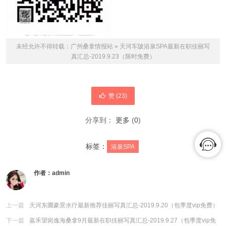
未经允许不得转载：
广州桑拿情报站
»
天河车陂浴泉SPA最新在职佳丽写
真汇总-2019.9.23（限时免费）
赞 (
23
)
分享到：
更多
(
0
)
标签：
浴泉SPA
作者：
admin
上一篇
天河东圃豪景水疗最新推荐佳丽写真汇总-2019.9.20（包季度vip免费）
下一篇
嘉禾望岗逸海桑拿9月最新在职佳丽写真汇总-2019.9.27（包季度vip免