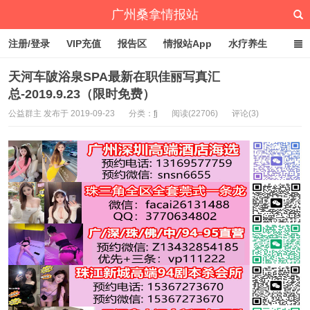
广州桑拿情报站
注册/登录
VIP充值
报告区
情报站App
水疗养生
深圳桑拿情报站
文章归档
标签云
点赞排行
天河车陂浴泉SPA最新在职佳丽写真汇
总-2019.9.23（限时免费）
公益群主 发布于 2019-09-23
分类：
fj
阅读(22706)
评论(3)