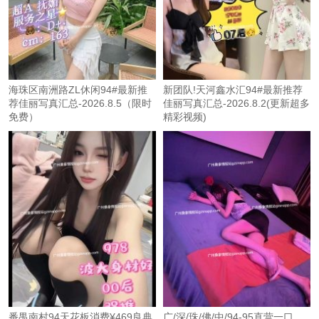
海珠区南洲路ZL休闲94#最新推
新团队!天河鑫水汇94#最新推荐
荐佳丽写真汇总-2026.8.5（限时
佳丽写真汇总-2026.8.2(更新超多
免费）
精彩视频)
番禺南村94天花板消费¥469良典
广/深/珠/佛/中/94-95直营一口