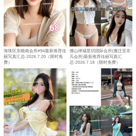
海珠区东晓南会所#94最新推荐佳
佛山禅城星玥国际会所(搬迁至非
丽写真汇总-2026.7.20（限时免
凡会所)最新推荐佳丽写真汇
费）
总-2026.7.18（限时免费）