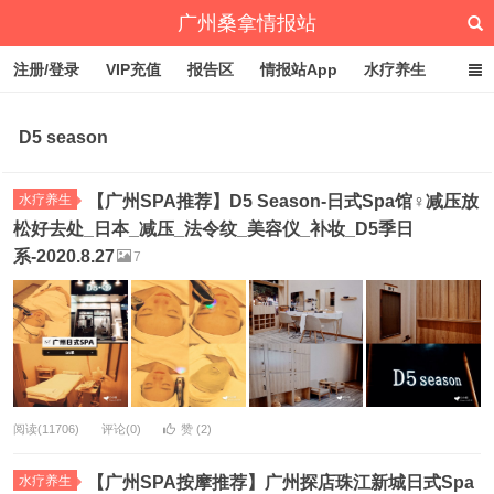
广州桑拿情报站
注册/登录
VIP充值
报告区
情报站App
水疗养生
深圳桑拿情报站
文章归档
标签云
点赞排行
D5 season
水疗养生
【广州SPA推荐】D5 Season-日式Spa馆♀减压放
松好去处_日本_减压_法令纹_美容仪_补妆_D5季日
系-2020.8.27
7
阅读(11706)
评论(0)
赞 (
2
)
水疗养生
【广州SPA按摩推荐】广州探店珠江新城日式Spa