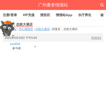
广州桑拿情报站
注册/登录
VIP充值
报告区
情报站App
水疗养生
回复至：总统大酒店
深圳桑拿情报站
文章归档
标签云
点赞排行
首页
›
论坛
›
开心报告区
›
总统大酒店
›
回复至：总统大酒店
2021年4月16日 下午5:04
#16014
aset666
？
参与者