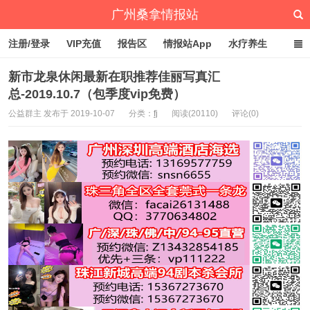
广州桑拿情报站
注册/登录
VIP充值
报告区
情报站App
水疗养生
深圳桑拿情报站
文章归档
标签云
点赞排行
新市龙泉休闲最新在职推荐佳丽写真汇
总-2019.10.7（包季度vip免费）
公益群主 发布于 2019-10-07
分类：
fj
阅读(20110)
评论(0)