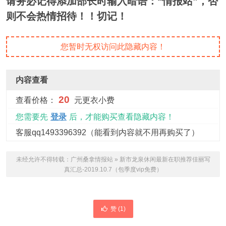
请务必记得添加部长时输入暗语：“情报站”，否
则不会热情招待！！切记！
您暂时无权访问此隐藏内容！
内容查看
20
查看价格：
元更衣小费
您需要先
登录
后，才能购买查看隐藏内容！
客服qq1493396392（能看到内容就不用再购买了）
未经允许不得转载：
广州桑拿情报站
»
新市龙泉休闲最新在职推荐佳丽写
真汇总-2019.10.7（包季度vip免费）
赞 (
1
)