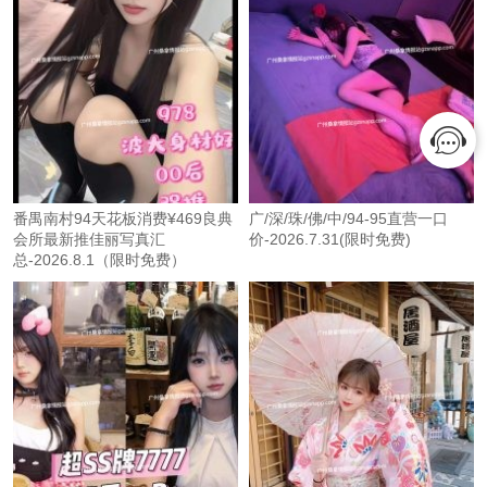
番禺南村94天花板消费¥469良典
广/深/珠/佛/中/94-95直营一口
会所最新推佳丽写真汇
价-2026.7.31(限时免费)
总-2026.8.1（限时免费）