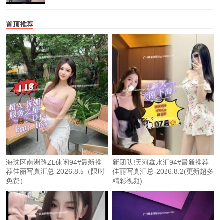
置顶推荐
海珠区南洲路ZL休闲94#最新推
新团队!天河鑫水汇94#最新推荐
荐佳丽写真汇总-2026.8.5（限时
佳丽写真汇总-2026.8.2(更新超多
免费）
精彩视频)