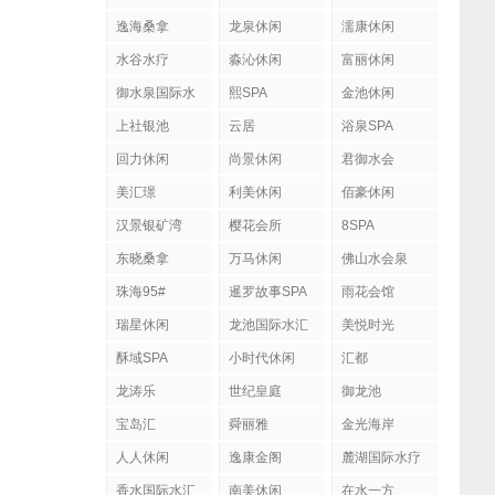
逸海桑拿
龙泉休闲
濡康休闲
水谷水疗
淼沁休闲
富丽休闲
御水泉国际水
熙SPA
金池休闲
疗会
上社银池
云居
浴泉SPA
回力休闲
尚景休闲
君御水会
美汇璟
利美休闲
佰豪休闲
汉景银矿湾
樱花会所
8SPA
东晓桑拿
万马休闲
佛山水会泉
珠海95#
暹罗故事SPA
雨花会馆
瑞星休闲
龙池国际水汇
美悦时光
酥域SPA
小时代休闲
汇都
龙涛乐
世纪皇庭
御龙池
宝岛汇
舜丽雅
金光海岸
人人休闲
逸康金阁
麓湖国际水疗
香水国际水汇
南美休闲
在水一方