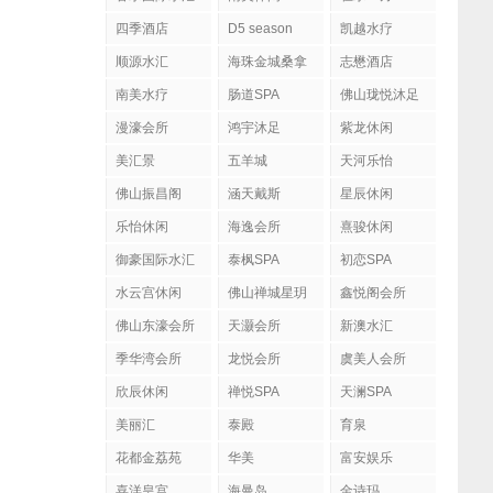
四季酒店
D5 season
凯越水疗
顺源水汇
海珠金城桑拿
志懋酒店
南美水疗
肠道SPA
佛山珑悦沐足
漫濠会所
鸿宇沐足
紫龙休闲
美汇景
五羊城
天河乐怡
佛山振昌阁
涵天戴斯
星辰休闲
乐怡休闲
海逸会所
熹骏休闲
御豪国际水汇
泰枫SPA
初恋SPA
水云宫休闲
佛山禅城星玥
鑫悦阁会所
国际会所
佛山东濠会所
天灏会所
新澳水汇
季华湾会所
龙悦会所
虞美人会所
欣辰休闲
禅悦SPA
天澜SPA
美丽汇
泰殿
育泉
花都金荔苑
华美
富安娱乐
喜洋皇宫
海曼岛
金诗玛