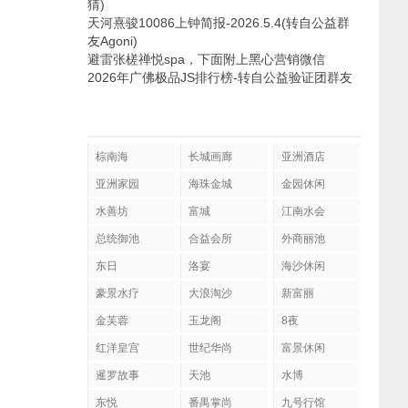
猜)
天河熹骏10086上钟简报-2026.5.4(转自公益群
友Agoni)
避雷张槎禅悦spa，下面附上黑心营销微信
2026年广佛极品JS排行榜-转自公益验证团群友
棕南海
长城画廊
亚洲酒店
亚洲家园
海珠金城
金园休闲
水善坊
富城
江南水会
总统御池
合益会所
外商丽池
东日
洛宴
海沙休闲
豪景水疗
大浪淘沙
新富丽
金芙蓉
玉龙阁
8夜
红洋皇宫
世纪华尚
富景休闲
暹罗故事
天池
水博
东悦
番禺掌尚
九号行馆