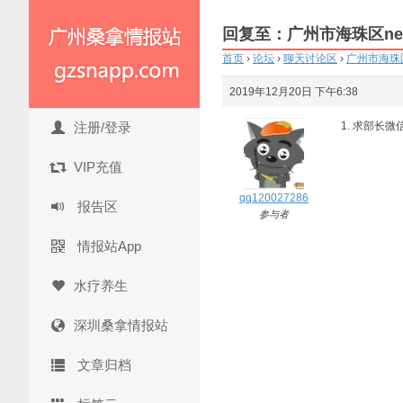
回复至：广州市海珠区ne
首页
›
论坛
›
聊天讨论区
›
广州市海珠
2019年12月20日 下午6:38
注册/登录
求部长微
VIP充值
qq120027286
报告区
参与者
情报站App
水疗养生
深圳桑拿情报站
文章归档