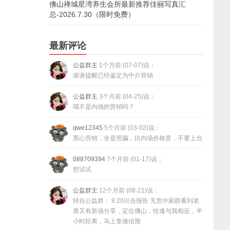
佛山禅城星湾养生会所最新推荐佳丽写真汇
总-2026.7.30（限时免费）
最新评论
公益群主
1个月前 (07-07)说：
谢谢提醒已经鉴定为中介营销
公益群主
3个月前 (04-25)说：
哦不是内场的营销吗？
qwe12345
5个月前 (03-02)说：
黑心营销，全是照骗，比内场价格贵，不要上当
088709394
7个月前 (01-17)说：
想试试
公益群主
12个月前 (08-21)说：
转自公益群： 8.20出击报告 无意中刷群看到老
唐又有新场分享，定位佛山，恰逢与我相近，半
小时距离，马上拿微信预