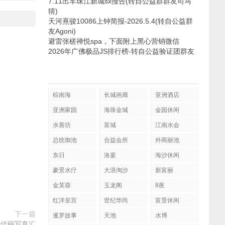
7.11出车珠江新城sx报告(转自公益群群友司马
猜)
天河熹骏10086上钟简报-2026.5.4(转自公益群
友Agoni)
避雷张槎禅悦spa，下面附上黑心营销微信
2026年广佛极品JS排行榜-转自公益验证团群友
棕南海
长城画廊
亚洲酒店
亚洲家园
海珠金城
金园休闲
水善坊
富城
江南水会
总统御池
合益会所
外商丽池
东日
洛宴
海沙休闲
豪景水疗
大浪淘沙
新富丽
金芙蓉
玉龙阁
8夜
红洋皇宫
世纪华尚
富景休闲
下一篇
暹罗故事
天池
水博
荐佳丽写真汇