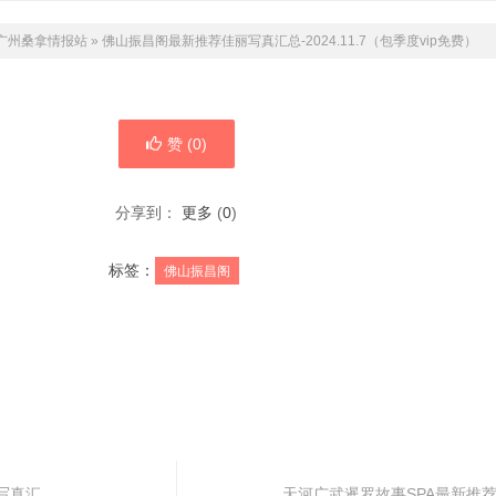
广州桑拿情报站
»
佛山振昌阁最新推荐佳丽写真汇总-2024.11.7（包季度vip免费）
赞 (
0
)
分享到：
更多
(
0
)
标签：
佛山振昌阁
写真汇
天河广武暹罗故事SPA最新推