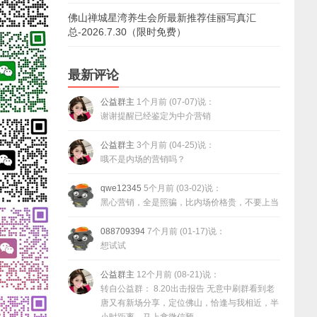
佛山禅城星湾养生会所最新推荐佳丽写真汇
总-2026.7.30（限时免费）
最新评论
公益群主
1个月前 (07-07)说：
谢谢提醒已经鉴定为中介营销
公益群主
3个月前 (04-25)说：
哦不是内场的营销吗？
qwe12345
5个月前 (03-02)说：
黑心营销，全是照骗，比内场价格贵，不要上当
088709394
7个月前 (01-17)说：
想试试
公益群主
12个月前 (08-21)说：
转自公益群： 8.20出击报告 无意中刷群看到老
唐又有新场分享，定位佛山，恰逢与我相近，半