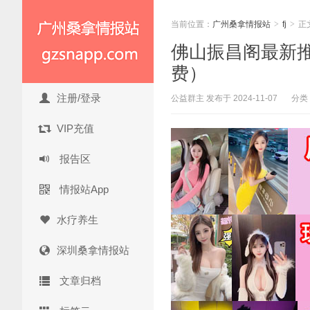
当前位置：
广州桑拿情报站
>
fj
>
正
佛山振昌阁最新推荐
费）
注册/登录
公益群主 发布于 2024-11-07
分类
VIP充值
报告区
情报站App
水疗养生
深圳桑拿情报站
文章归档