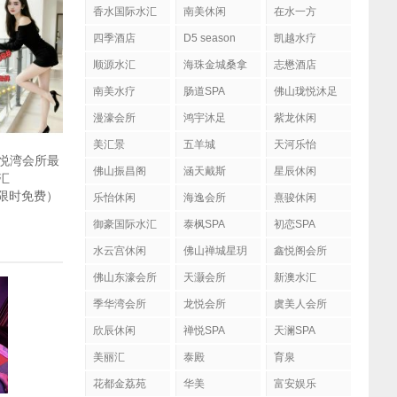
香水国际水汇
南美休闲
在水一方
四季酒店
D5 season
凯越水疗
顺源水汇
海珠金城桑拿
志懋酒店
南美水疗
肠道SPA
佛山珑悦沐足
漫濠会所
鸿宇沐足
紫龙休闲
美汇景
五羊城
天河乐怡
悦湾会所最
佛山振昌阁
涵天戴斯
星辰休闲
汇
0（限时免费）
乐怡休闲
海逸会所
熹骏休闲
御豪国际水汇
泰枫SPA
初恋SPA
水云宫休闲
佛山禅城星玥
鑫悦阁会所
国际会所
佛山东濠会所
天灏会所
新澳水汇
季华湾会所
龙悦会所
虞美人会所
欣辰休闲
禅悦SPA
天澜SPA
美丽汇
泰殿
育泉
花都金荔苑
华美
富安娱乐