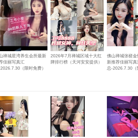
山禅城星湾养生会所最新
2026年7月禅城区域十大红
佛山禅城张槎金
荐佳丽写真汇
牌排行榜（天河安安提供）
新推荐佳丽写真
-2026.7.30（限时免费）
总-2026.7.3