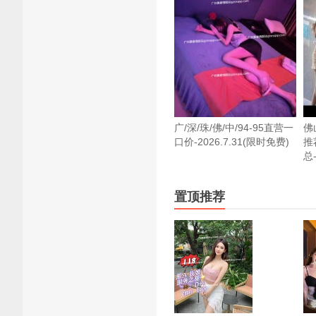
广/深/珠/佛/中/94-95直营一
佛
口价-2026.7.31(限时免费)
推
总
置顶推荐