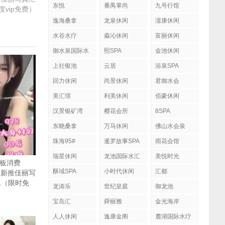
东悦
番禺掌尚
九号行馆
季度vip免费）
逸海桑拿
龙泉休闲
濡康休闲
水谷水疗
淼沁休闲
富丽休闲
御水泉国际水
熙SPA
金池休闲
疗会
上社银池
云居
浴泉SPA
回力休闲
尚景休闲
君御水会
美汇璟
利美休闲
佰豪休闲
汉景银矿湾
樱花会所
8SPA
东晓桑拿
万马休闲
佛山水会泉
珠海95#
暹罗故事SPA
雨花会馆
瑞星休闲
龙池国际水汇
美悦时光
花板消费
酥域SPA
小时代休闲
汇都
最新推佳丽写
.1（限时免
龙涛乐
世纪皇庭
御龙池
宝岛汇
舜丽雅
金光海岸
人人休闲
逸康金阁
麓湖国际水疗