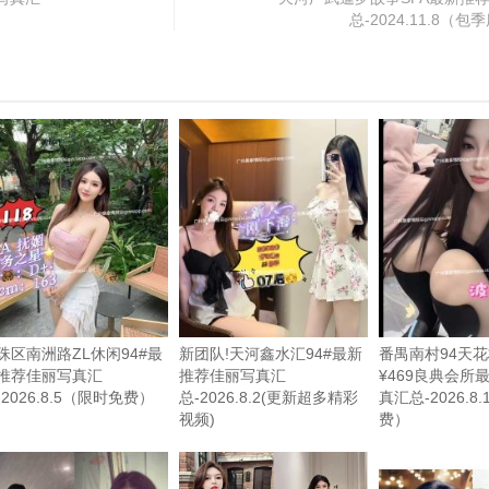
总-2024.11.8（包
珠区南洲路ZL休闲94#最
新团队!天河鑫水汇94#最新
番禺南村94天
推荐佳丽写真汇
推荐佳丽写真汇
¥469良典会所
-2026.8.5（限时免费）
总-2026.8.2(更新超多精彩
真汇总-2026.8
视频)
费）