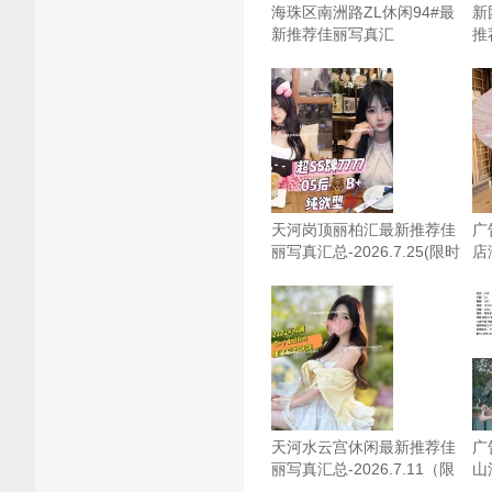
海珠区南洲路ZL休闲94#最
新
新推荐佳丽写真汇
推
总-2026.8.5（限时免费）
总
视
天河岗顶丽柏汇最新推荐佳
广
丽写真汇总-2026.7.25(限时
店海
免费)
天河水云宫休闲最新推荐佳
广
丽写真汇总-2026.7.11（限
山
时免费）
龙-