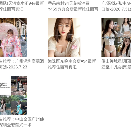
团队!天河鑫水汇94#最新
番禺南村94天花板消费
广/深/珠/佛/中/
荐佳丽写真汇
¥469良典会所最新推佳丽写
口价-2026.7.3
-2026.8.2(更新超多精彩
真汇总-2026.8.1（限时免
频)
费）
告推荐：广州深圳高端酒
海珠区东晓南会所#94最新
佛山禅城星玥国
选-2026.7.23
推荐佳丽写真汇
迁至非凡会所)
总-2026.7.20（限时免费）
丽写真汇总-2026
时免费）
告推荐：中山全区广州佛
深圳全套莞式一条
2026.7.11