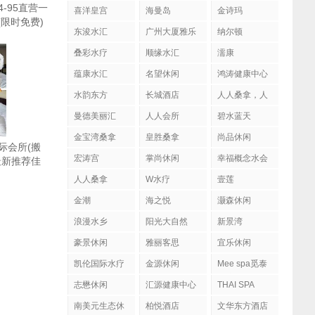
94-95直营一
喜洋皇宫
海曼岛
金诗玛
1(限时免费)
东浚水汇
广州大厦雅乐
纳尔顿
陶
叠彩水疗
顺缘水汇
濡康
蕴康水汇
名望休闲
鸿涛健康中心
水韵东方
长城酒店
人人桑拿，人
人会所
曼德美丽汇
人人会所
碧水蓝天
金宝湾桑拿
皇胜桑拿
尚品休闲
际会所(搬
宏涛宫
掌尚休闲
幸福概念水会
最新推荐佳
.7.18（限
人人桑拿
W水疗
壹莲
金潮
海之悦
灏森休闲
浪漫水乡
阳光大自然
新景湾
豪景休闲
雅丽客思
宜乐休闲
凯伦国际水疗
金源休闲
Mee spa觅泰
按摩馆
志懋休闲
汇源健康中心
THAI SPA
南美元生态休
柏悦酒店
文华东方酒店