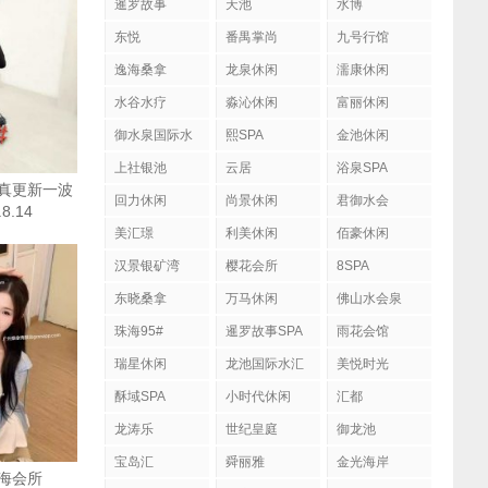
暹罗故事
天池
水博
东悦
番禺掌尚
九号行馆
逸海桑拿
龙泉休闲
濡康休闲
水谷水疗
淼沁休闲
富丽休闲
御水泉国际水
熙SPA
金池休闲
疗会
上社银池
云居
浴泉SPA
真更新一波
回力休闲
尚景休闲
君御水会
8.14
美汇璟
利美休闲
佰豪休闲
汉景银矿湾
樱花会所
8SPA
东晓桑拿
万马休闲
佛山水会泉
珠海95#
暹罗故事SPA
雨花会馆
瑞星休闲
龙池国际水汇
美悦时光
酥域SPA
小时代休闲
汇都
龙涛乐
世纪皇庭
御龙池
宝岛汇
舜丽雅
金光海岸
海会所