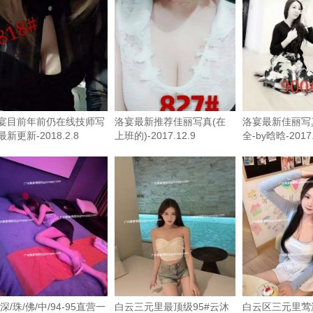
宴目前年前仍在线技师写
洛宴最新推荐佳丽写真(在
洛宴最新佳丽写
最新更新-2018.2.8
上班的)-2017.12.9
全-by晗晗-2017.
/深/珠/佛/中/94-95直营一
白云三元里最顶级95#云沐
白云区三元里莺