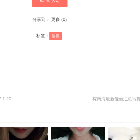
赞 (
61
)
分享到：
更多
(
0
)
标签：
洛宴
1.20
棕南海最新佳丽汇总写真-20