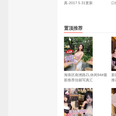
真-2017.5.31更新
口价
置顶推荐
海珠区南洲路ZL休闲94#最
新
新推荐佳丽写真汇
推
总-2026.8.5（限时免费）
总
视