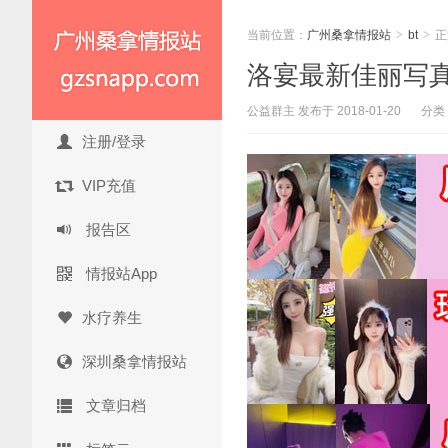
当前位置：
广州桑拿情报站
>
bt
>
正
洛宴最新佳丽写真大
公益群主 发布于 2018-01-20
分类
注册/登录
VIP充值
报告区
情报站App
水疗养生
深圳桑拿情报站
文章归档