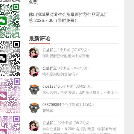
免费)
佛山禅城星湾养生会所最新推荐佳丽写真汇
总-2026.7.30（限时免费）
最新评论
公益群主
1个月前 (07-07)说：
谢谢提醒已经鉴定为中介营销
公益群主
3个月前 (04-25)说：
哦不是内场的营销吗？
qwe12345
5个月前 (03-02)说：
黑心营销，全是照骗，比内场价格贵，不要上当
088709394
7个月前 (01-17)说：
想试试
公益群主
12个月前 (08-21)说：
转自公益群： 8.20出击报告 无意中刷群看到老