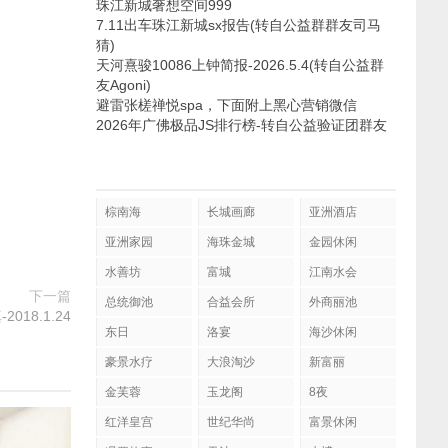
珠江新城奢想空间999
7.11出车珠江新城sx报告(转自公益群群友司马
猜)
天河熹骏10086上钟简报-2026.5.4(转自公益群
友Agoni)
避雷张槎禅悦spa，下面附上黑心营销微信
2026年广佛极品JS排行榜-转自公益验证团群友
棕南海
长城画廊
亚洲酒店
亚洲家园
海珠金城
金园休闲
水善坊
富城
江南水会
下一篇
总统御池
合益会所
外商丽池
18.1.24
东日
洛宴
海沙休闲
豪景水疗
大浪淘沙
新富丽
金芙蓉
玉龙阁
8夜
红洋皇宫
世纪华尚
富景休闲