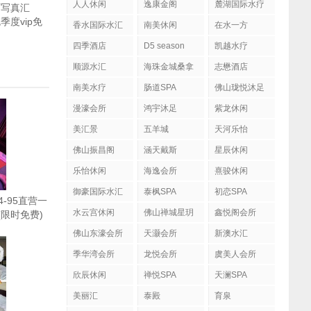
人人休闲
逸康金阁
麓湖国际水疗
丽写真汇
(包季度vip免
香水国际水汇
南美休闲
在水一方
四季酒店
D5 season
凯越水疗
顺源水汇
海珠金城桑拿
志懋酒店
南美水疗
肠道SPA
佛山珑悦沐足
漫濠会所
鸿宇沐足
紫龙休闲
美汇景
五羊城
天河乐怡
佛山振昌阁
涵天戴斯
星辰休闲
乐怡休闲
海逸会所
熹骏休闲
御豪国际水汇
泰枫SPA
初恋SPA
94-95直营一
水云宫休闲
佛山禅城星玥
鑫悦阁会所
1(限时免费)
国际会所
佛山东濠会所
天灏会所
新澳水汇
季华湾会所
龙悦会所
虞美人会所
欣辰休闲
禅悦SPA
天澜SPA
美丽汇
泰殿
育泉