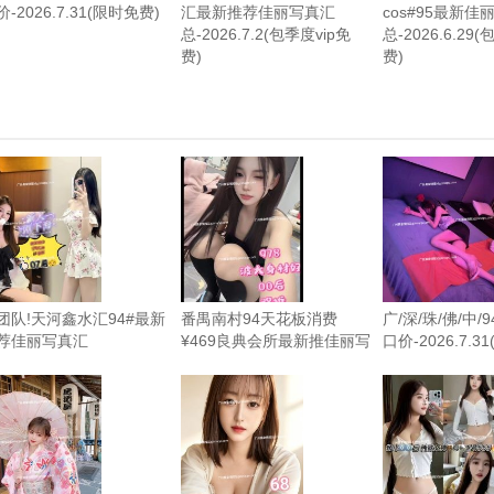
-2026.7.31(限时免费)
汇最新推荐佳丽写真汇
cos#95最新佳
总-2026.7.2(包季度vip免
总-2026.6.29
费)
费)
团队!天河鑫水汇94#最新
番禺南村94天花板消费
广/深/珠/佛/中/
荐佳丽写真汇
¥469良典会所最新推佳丽写
口价-2026.7.3
-2026.8.2(更新超多精彩
真汇总-2026.8.1（限时免
频)
费）