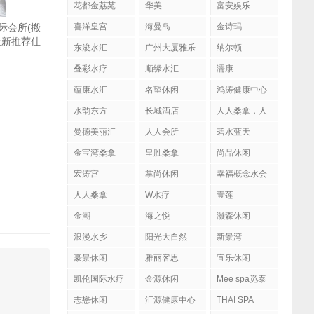
花都金荔苑
华美
富安娱乐
际会所(搬
喜洋皇宫
海曼岛
金诗玛
最新推荐佳
东浚水汇
广州大厦雅乐
纳尔顿
.7.18（限
陶
叠彩水疗
顺缘水汇
濡康
蕴康水汇
名望休闲
鸿涛健康中心
水韵东方
长城酒店
人人桑拿，人
人会所
曼德美丽汇
人人会所
碧水蓝天
金宝湾桑拿
皇胜桑拿
尚品休闲
宏涛宫
掌尚休闲
幸福概念水会
人人桑拿
W水疗
壹莲
金潮
海之悦
灏森休闲
浪漫水乡
阳光大自然
新景湾
豪景休闲
雅丽客思
宜乐休闲
凯伦国际水疗
金源休闲
Mee spa觅泰
按摩馆
志懋休闲
汇源健康中心
THAI SPA