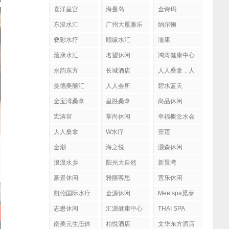
喜洋皇宫
海曼岛
金诗玛
东浚水汇
广州大厦雅乐
纳尔顿
陶
叠彩水疗
顺缘水汇
濡康
蕴康水汇
名望休闲
鸿涛健康中心
水韵东方
长城酒店
人人桑拿，人
人会所
曼德美丽汇
人人会所
碧水蓝天
金宝湾桑拿
皇胜桑拿
尚品休闲
宏涛宫
掌尚休闲
幸福概念水会
人人桑拿
W水疗
壹莲
金潮
海之悦
灏森休闲
浪漫水乡
阳光大自然
新景湾
豪景休闲
雅丽客思
宜乐休闲
凯伦国际水疗
金源休闲
Mee spa觅泰
按摩馆
志懋休闲
汇源健康中心
THAI SPA
南美元生态休
柏悦酒店
文华东方酒店