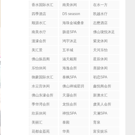
香水国际水汇
南美休闲
在水一方
四季酒店
D5 season
凯越水疗
顺源水汇
海珠金城桑拿
志懋酒店
南美水疗
肠道SPA
佛山珑悦沐足
漫濠会所
鸿宇沐足
紫龙休闲
美汇景
五羊城
天河乐怡
佛山振昌阁
涵天戴斯
星辰休闲
乐怡休闲
海逸会所
熹骏休闲
御豪国际水汇
泰枫SPA
初恋SPA
水云宫休闲
佛山禅城星玥
鑫悦阁会所
国际会所
佛山东濠会所
天灏会所
新澳水汇
季华湾会所
龙悦会所
虞美人会所
欣辰休闲
禅悦SPA
天澜SPA
美丽汇
泰殿
育泉
花都金荔苑
华美
富安娱乐