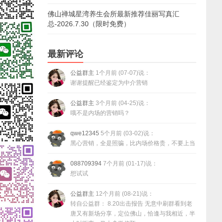
佛山禅城星湾养生会所最新推荐佳丽写真汇
总-2026.7.30（限时免费）
最新评论
公益群主
1个月前 (07-07)说：
谢谢提醒已经鉴定为中介营销
公益群主
3个月前 (04-25)说：
哦不是内场的营销吗？
qwe12345
5个月前 (03-02)说：
黑心营销，全是照骗，比内场价格贵，不要上当
088709394
7个月前 (01-17)说：
想试试
公益群主
12个月前 (08-21)说：
转自公益群： 8.20出击报告 无意中刷群看到老
唐又有新场分享，定位佛山，恰逢与我相近，半