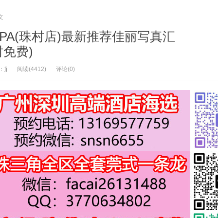
文
PA(珠村店)最新推荐佳丽写真汇
限时免费)
：
fj
阅读(4412)
评论(0)