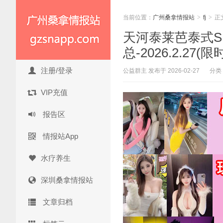
当前位置：
广州桑拿情报站
>
fj
>
正
天河泰莱芭泰式S
总-2026.2.27(
注册/登录
公益群主 发布于 2026-02-27
分类
VIP充值
报告区
情报站App
水疗养生
深圳桑拿情报站
文章归档