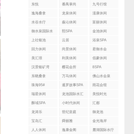
东悦
番禺掌尚
九号行馆
逸海桑拿
龙泉休闲
濡康休闲
水谷水疗
淼沁休闲
富丽休闲
御水泉国际水
熙SPA
金池休闲
疗会
上社银池
云居
浴泉SPA
回力休闲
尚景休闲
君御水会
美汇璟
利美休闲
佰豪休闲
汉景银矿湾
樱花会所
8SPA
东晓桑拿
万马休闲
佛山水会泉
珠海95#
暹罗故事SPA
雨花会馆
瑞星休闲
龙池国际水汇
美悦时光
酥域SPA
小时代休闲
汇都
龙涛乐
世纪皇庭
御龙池
宝岛汇
舜丽雅
金光海岸
人人休闲
逸康金阁
麓湖国际水疗