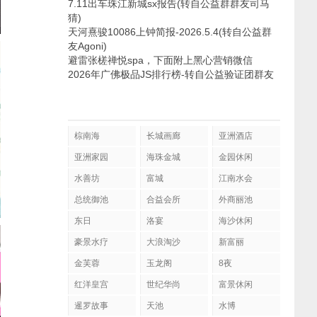
7.11出车珠江新城sx报告(转自公益群群友司马
猜)
天河熹骏10086上钟简报-2026.5.4(转自公益群
友Agoni)
避雷张槎禅悦spa，下面附上黑心营销微信
2026年广佛极品JS排行榜-转自公益验证团群友
棕南海
长城画廊
亚洲酒店
亚洲家园
海珠金城
金园休闲
水善坊
富城
江南水会
总统御池
合益会所
外商丽池
东日
洛宴
海沙休闲
豪景水疗
大浪淘沙
新富丽
金芙蓉
玉龙阁
8夜
红洋皇宫
世纪华尚
富景休闲
暹罗故事
天池
水博