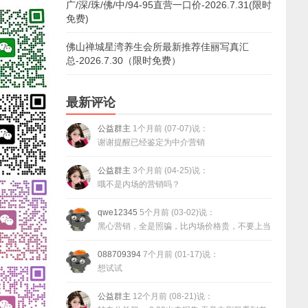
广/深/珠/佛/中/94-95直营一口价-2026.7.31(限时
免费)
佛山禅城星湾养生会所最新推荐佳丽写真汇
总-2026.7.30（限时免费）
最新评论
公益群主
1个月前 (07-07)说：
谢谢提醒已经鉴定为中介营销
公益群主
3个月前 (04-25)说：
哦不是内场的营销吗？
qwe12345
5个月前 (03-02)说：
黑心营销，全是照骗，比内场价格贵，不要上当
088709394
7个月前 (01-17)说：
想试试
公益群主
12个月前 (08-21)说：