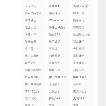
人人休闲
逸康金阁
麓湖国际水疗
香水国际水汇
南美休闲
在水一方
四季酒店
D5 season
凯越水疗
顺源水汇
海珠金城桑拿
志懋酒店
南美水疗
肠道SPA
佛山珑悦沐足
漫濠会所
鸿宇沐足
紫龙休闲
美汇景
五羊城
天河乐怡
佛山振昌阁
涵天戴斯
星辰休闲
乐怡休闲
海逸会所
熹骏休闲
御豪国际水汇
泰枫SPA
初恋SPA
水云宫休闲
佛山禅城星玥
鑫悦阁会所
国际会所
佛山东濠会所
天灏会所
新澳水汇
季华湾会所
龙悦会所
虞美人会所
欣辰休闲
禅悦SPA
天澜SPA
美丽汇
泰殿
育泉