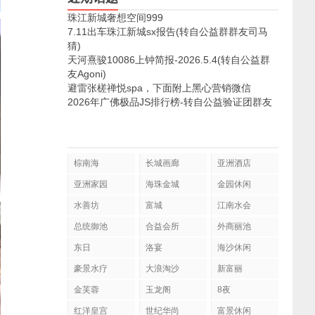
珠江新城奢想空间999
7.11出车珠江新城sx报告(转自公益群群友司马
猜)
天河熹骏10086上钟简报-2026.5.4(转自公益群
友Agoni)
避雷张槎禅悦spa，下面附上黑心营销微信
2026年广佛极品JS排行榜-转自公益验证团群友
棕南海
长城画廊
亚洲酒店
亚洲家园
海珠金城
金园休闲
水善坊
富城
江南水会
总统御池
合益会所
外商丽池
东日
洛宴
海沙休闲
豪景水疗
大浪淘沙
新富丽
金芙蓉
玉龙阁
8夜
红洋皇宫
世纪华尚
富景休闲