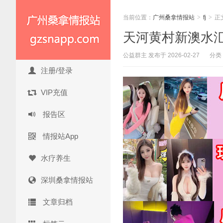
当前位置：
广州桑拿情报站
>
fj
>
正
天河黄村新澳水汇最
公益群主 发布于 2026-02-27
分类
注册/登录
VIP充值
报告区
情报站App
水疗养生
深圳桑拿情报站
文章归档