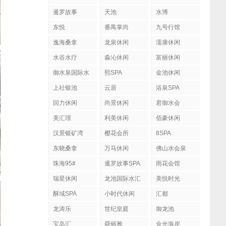
暹罗故事
天池
水博
东悦
番禺掌尚
九号行馆
逸海桑拿
龙泉休闲
濡康休闲
水谷水疗
淼沁休闲
富丽休闲
御水泉国际水
熙SPA
金池休闲
疗会
上社银池
云居
浴泉SPA
回力休闲
尚景休闲
君御水会
美汇璟
利美休闲
佰豪休闲
汉景银矿湾
樱花会所
8SPA
东晓桑拿
万马休闲
佛山水会泉
珠海95#
暹罗故事SPA
雨花会馆
瑞星休闲
龙池国际水汇
美悦时光
酥域SPA
小时代休闲
汇都
龙涛乐
世纪皇庭
御龙池
宝岛汇
舜丽雅
金光海岸