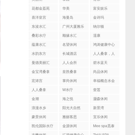
花都金荔苑
华美
富安娱乐
喜洋皇宫
海曼岛
金诗玛
东浚水汇
广州大厦雅乐
纳尔顿
陶
叠彩水疗
顺缘水汇
濡康
蕴康水汇
名望休闲
鸿涛健康中心
水韵东方
长城酒店
人人桑拿，人
人会所
曼德美丽汇
人人会所
碧水蓝天
金宝湾桑拿
皇胜桑拿
尚品休闲
宏涛宫
掌尚休闲
幸福概念水会
人人桑拿
W水疗
壹莲
金潮
海之悦
灏森休闲
浪漫水乡
阳光大自然
新景湾
豪景休闲
雅丽客思
宜乐休闲
凯伦国际水疗
金源休闲
Mee spa觅泰
按摩馆