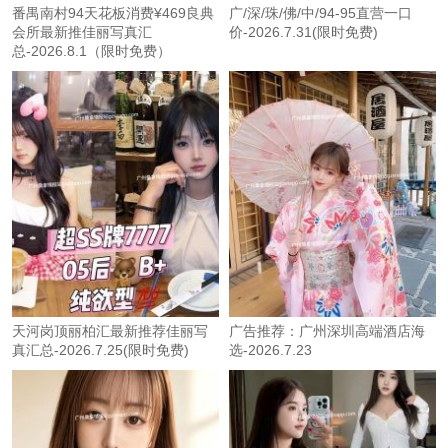
番禺南村94天花板消费¥469良典
广/深/珠/佛/中/94-95直营一口
会所最新推佳丽写真汇
价-2026.7.31(限时免费)
总-2026.8.1（限时免费）
天河岗顶丽柏汇最新推荐佳丽写
广告推荐：广州深圳高端酒店海
真汇总-2026.7.25(限时免费)
选-2026.7.23