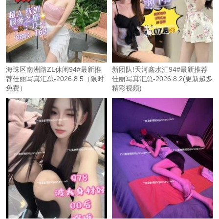
海珠区南洲路ZL休闲94#最新推
新团队!天河鑫水汇94#最新推荐
荐佳丽写真汇总-2026.8.5（限时
佳丽写真汇总-2026.8.2(更新超多
免费）
精彩视频)