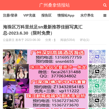
广州桑拿情报站
注册/登录
VIP充值
报告区
情报站App
水疗养生
深圳桑拿情报站
文章归档
标签云
点赞排行
海珠区万科里丝足sn最新推荐佳丽写真汇
总-2023.6.30（限时免费）
公益群主 发布于 2023-06-30
分类：
fj
阅读(5354)
评论(1)