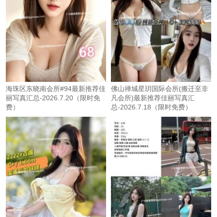
海珠区东晓南会所#94最新推荐佳
佛山禅城星玥国际会所(搬迁至非
丽写真汇总-2026.7.20（限时免
凡会所)最新推荐佳丽写真汇
费）
总-2026.7.18（限时免费）