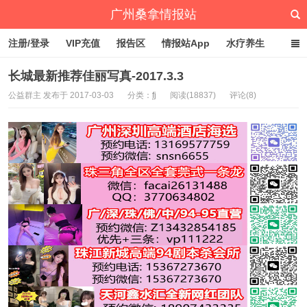
广州桑拿情报站
注册/登录
VIP充值
报告区
情报站App
水疗养生
深圳桑拿情报站
文章归档
标签云
点赞排行
长城最新推荐佳丽写真-2017.3.3
公益群主 发布于 2017-03-03
分类：
fj
阅读(18837)
评论(8)