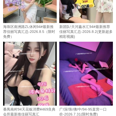
海珠区南洲路ZL休闲94#最新推
新团队!天河鑫水汇94#最新推荐
荐佳丽写真汇总-2026.8.5（限时
佳丽写真汇总-2026.8.2(更新超多
免费）
精彩视频)
番禺南村94天花板消费¥469良典
广/深/珠/佛/中/94-95直营一口
会所最新推佳丽写真汇
价-2026.7.31(限时免费)