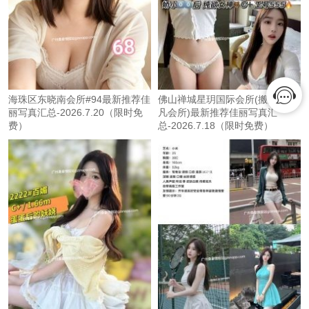
海珠区东晓南会所#94最新推荐佳
佛山禅城星玥国际会所(搬迁至非
丽写真汇总-2026.7.20（限时免
凡会所)最新推荐佳丽写真汇
费）
总-2026.7.18（限时免费）