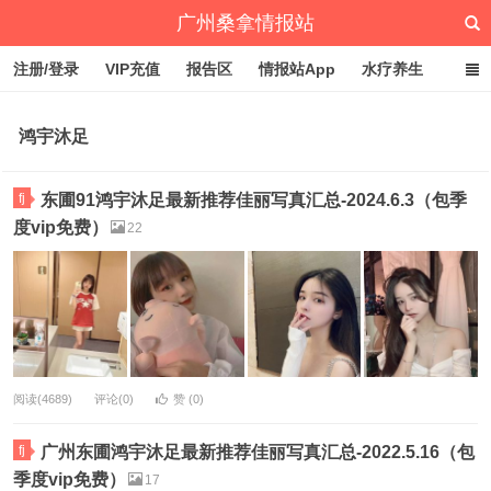
广州桑拿情报站
注册/登录
VIP充值
报告区
情报站App
水疗养生
深圳桑拿情报站
文章归档
标签云
点赞排行
鸿宇沐足
fj
东圃91鸿宇沐足最新推荐佳丽写真汇总-2024.6.3（包季
度vip免费）
22
阅读(4689)
评论(0)
赞 (
0
)
fj
广州东圃鸿宇沐足最新推荐佳丽写真汇总-2022.5.16（包
季度vip免费）
17