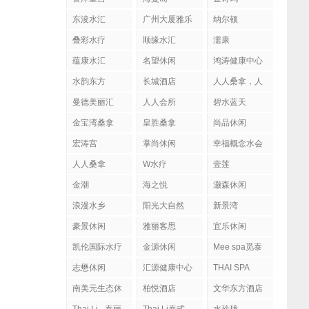
东浚水汇
广州大厦雅乐
纳尔顿
陶
叠彩水疗
顺缘水汇
濡康
蕴康水汇
名望休闲
鸿涛健康中心
水韵东方
长城酒店
人人桑拿，人
人会所
曼德美丽汇
人人会所
碧水蓝天
金宝湾桑拿
皇胜桑拿
尚品休闲
宏涛宫
掌尚休闲
幸福概念水会
人人桑拿
W水疗
壹莲
金潮
海之悦
灏森休闲
浪漫水乡
阳光大自然
新景湾
豪景休闲
雅丽客思
宜乐休闲
凯伦国际水疗
金源休闲
Mee spa觅泰
按摩馆
志懋休闲
汇源健康中心
THAI SPA
南美元生态休
柏悦酒店
文华东方酒店
闲