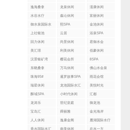
逸海桑拿
龙泉休闲
濡康休闲
水谷水疗
淼沁休闲
富丽休闲
御水泉国际水
熙SPA
金池休闲
疗会
上社银池
云居
浴泉SPA
回力休闲
尚景休闲
君御水会
美汇璟
利美休闲
佰豪休闲
汉景银矿湾
樱花会所
8SPA
东晓桑拿
万马休闲
佛山水会泉
珠海95#
暹罗故事SPA
雨花会馆
瑞星休闲
龙池国际水汇
美悦时光
酥域SPA
小时代休闲
汇都
龙涛乐
世纪皇庭
御龙池
宝岛汇
舜丽雅
金光海岸
人人休闲
逸康金阁
麓湖国际水疗
香水国际水汇
南美休闲
在水一方