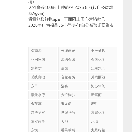
猜)
天河熹骏10086上钟简报-2026.5.4(转自公益群
友Agoni)
避雷张槎禅悦spa，下面附上黑心营销微信
2026年广佛极品JS排行榜-转自公益验证团群友
棕南海
长城画廊
亚洲酒店
亚洲家园
海珠金城
金园休闲
水善坊
富城
江南水会
总统御池
合益会所
外商丽池
东日
洛宴
海沙休闲
豪景水疗
大浪淘沙
新富丽
金芙蓉
玉龙阁
8夜
红洋皇宫
世纪华尚
富景休闲
暹罗故事
天池
水博
东悦
番禺掌尚
九号行馆