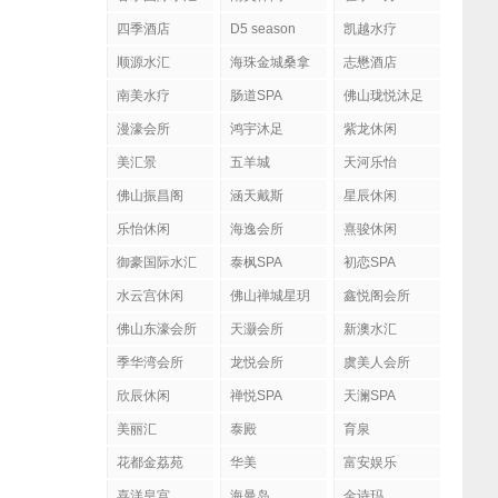
四季酒店
D5 season
凯越水疗
顺源水汇
海珠金城桑拿
志懋酒店
南美水疗
肠道SPA
佛山珑悦沐足
漫濠会所
鸿宇沐足
紫龙休闲
美汇景
五羊城
天河乐怡
佛山振昌阁
涵天戴斯
星辰休闲
乐怡休闲
海逸会所
熹骏休闲
御豪国际水汇
泰枫SPA
初恋SPA
水云宫休闲
佛山禅城星玥
鑫悦阁会所
国际会所
佛山东濠会所
天灏会所
新澳水汇
季华湾会所
龙悦会所
虞美人会所
欣辰休闲
禅悦SPA
天澜SPA
美丽汇
泰殿
育泉
花都金荔苑
华美
富安娱乐
喜洋皇宫
海曼岛
金诗玛