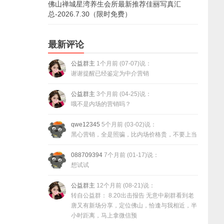
佛山禅城星湾养生会所最新推荐佳丽写真汇
总-2026.7.30（限时免费）
最新评论
公益群主
1个月前 (07-07)说：
谢谢提醒已经鉴定为中介营销
公益群主
3个月前 (04-25)说：
哦不是内场的营销吗？
qwe12345
5个月前 (03-02)说：
黑心营销，全是照骗，比内场价格贵，不要上当
088709394
7个月前 (01-17)说：
想试试
公益群主
12个月前 (08-21)说：
转自公益群： 8.20出击报告 无意中刷群看到老
唐又有新场分享，定位佛山，恰逢与我相近，半
小时距离，马上拿微信预