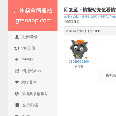
回复至：情报站充值看情
首页
›
论坛
›
聊天讨论区
›
情报站充值
心绝对真实！
2018年7月8日 下午10:19
注册/登录
VIP充值
报告区
13929559260
参与者
情报站App
我充值
水疗养生
深圳桑拿情报站
文章归档