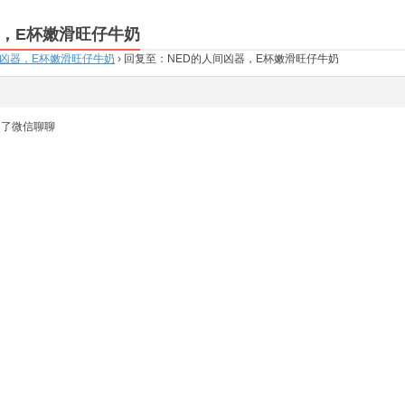
器，E杯嫩滑旺仔牛奶
间凶器，E杯嫩滑旺仔牛奶
›
回复至：NED的人间凶器，E杯嫩滑旺仔牛奶
加了微信聊聊