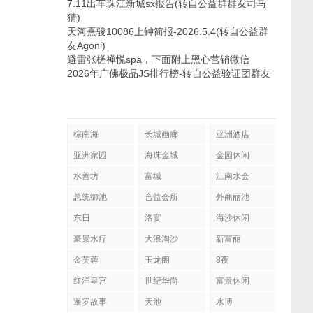
7.11出车珠江新城sx报告(转自公益群群友司马
猜)
天河熹骏10086上钟简报-2026.5.4(转自公益群
友Agoni)
避雷张槎禅悦spa，下面附上黑心营销微信
2026年广佛极品JS排行榜-转自公益验证团群友
棕南海
长城画廊
亚洲酒店
亚洲家园
海珠金城
金园休闲
水善坊
富城
江南水会
总统御池
合益会所
外商丽池
东日
洛宴
海沙休闲
豪景水疗
大浪淘沙
新富丽
金芙蓉
玉龙阁
8夜
红洋皇宫
世纪华尚
富景休闲
暹罗故事
天池
水博