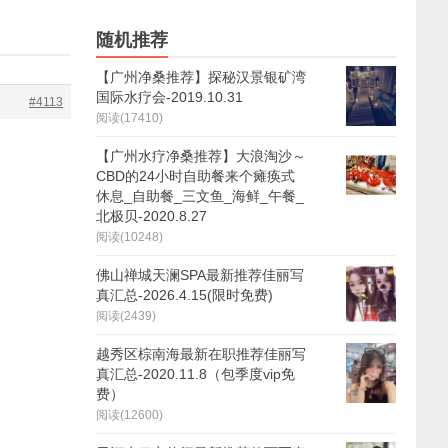
随机推荐
【广州净桑推荐】探秘汉景银矿湾
国际水疗会-2019.10.31
#4113
阅读(17410)
【广州水疗净桑推荐】大浪淘沙～
CBD的24小时自助餐来个瘫痪式
休息_自助餐_三文鱼_海鲜_午餐_
北极贝-2020.8.27
阅读(10248)
佛山禅城天澜SPA最新推荐佳丽写
真汇总-2026.4.15(限时免费)
阅读(2439)
越秀区棕南海最新在职推荐佳丽写
真汇总-2020.11.8（包季度vip免
费）
阅读(12600)