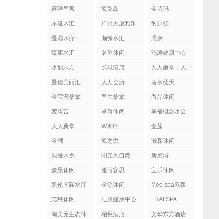
喜洋皇宫
海曼岛
金诗玛
东浚水汇
广州大厦雅乐
纳尔顿
陶
叠彩水疗
顺缘水汇
濡康
蕴康水汇
名望休闲
鸿涛健康中心
水韵东方
长城酒店
人人桑拿，人
人会所
曼德美丽汇
人人会所
碧水蓝天
金宝湾桑拿
皇胜桑拿
尚品休闲
宏涛宫
掌尚休闲
幸福概念水会
人人桑拿
W水疗
壹莲
金潮
海之悦
灏森休闲
浪漫水乡
阳光大自然
新景湾
豪景休闲
雅丽客思
宜乐休闲
凯伦国际水疗
金源休闲
Mee spa觅泰
按摩馆
志懋休闲
汇源健康中心
THAI SPA
南美元生态休
柏悦酒店
文华东方酒店