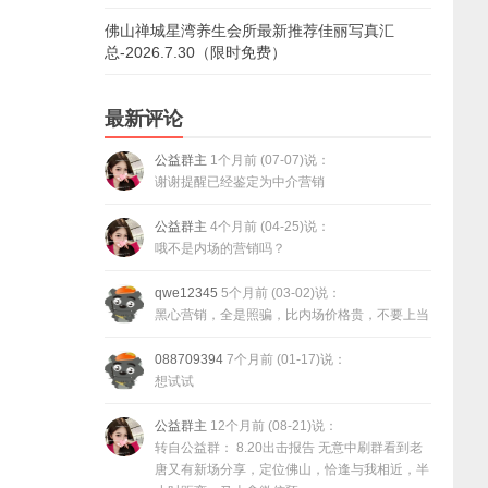
佛山禅城星湾养生会所最新推荐佳丽写真汇
总-2026.7.30（限时免费）
最新评论
公益群主
1个月前 (07-07)说：
谢谢提醒已经鉴定为中介营销
公益群主
4个月前 (04-25)说：
哦不是内场的营销吗？
qwe12345
5个月前 (03-02)说：
黑心营销，全是照骗，比内场价格贵，不要上当
088709394
7个月前 (01-17)说：
想试试
公益群主
12个月前 (08-21)说：
转自公益群： 8.20出击报告 无意中刷群看到老
唐又有新场分享，定位佛山，恰逢与我相近，半