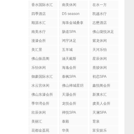
香水国际水汇
南美休闲
在水一方
四季酒店
D5 season
凯越水疗
顺源水汇
海珠金城桑拿
志懋酒店
南美水疗
肠道SPA
佛山珑悦沐足
漫濠会所
鸿宇沐足
紫龙休闲
美汇景
五羊城
天河乐怡
佛山振昌阁
涵天戴斯
星辰休闲
乐怡休闲
海逸会所
熹骏休闲
御豪国际水汇
泰枫SPA
初恋SPA
水云宫休闲
佛山禅城星玥
鑫悦阁会所
国际会所
佛山东濠会所
天灏会所
新澳水汇
季华湾会所
龙悦会所
虞美人会所
欣辰休闲
禅悦SPA
天澜SPA
美丽汇
泰殿
育泉
花都金荔苑
华美
富安娱乐