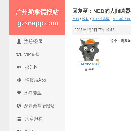
回复至：NED的人间凶
首页
›
论坛
›
开心报告区
›
NED的人
2018年1月1日 下午10:52
注册/登录
这个一定要
VIP充值
13929559260
报告区
参与者
情报站App
水疗养生
深圳桑拿情报站
文章归档