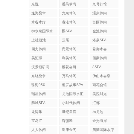
东悦
番禺掌尚
九号行馆
逸海桑拿
龙泉休闲
濡康休闲
水谷水疗
淼沁休闲
富丽休闲
御水泉国际水
熙SPA
金池休闲
疗会
上社银池
云居
浴泉SPA
回力休闲
尚景休闲
君御水会
美汇璟
利美休闲
佰豪休闲
汉景银矿湾
樱花会所
8SPA
东晓桑拿
万马休闲
佛山水会泉
珠海95#
暹罗故事SPA
雨花会馆
瑞星休闲
龙池国际水汇
美悦时光
酥域SPA
小时代休闲
汇都
龙涛乐
世纪皇庭
御龙池
宝岛汇
舜丽雅
金光海岸
人人休闲
逸康金阁
麓湖国际水疗