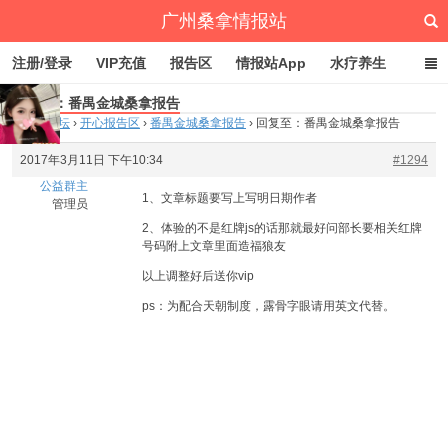
广州桑拿情报站
注册/登录
VIP充值
报告区
情报站App
水疗养生
回复至：番禺金城桑拿报告
深圳桑拿情报站
文章归档
标签云
点赞排行
首页
›
论坛
›
开心报告区
›
番禺金城桑拿报告
›
回复至：番禺金城桑拿报告
2017年3月11日 下午10:34
#1294
公益群主
1、文章标题要写上写明日期作者
管理员
2、体验的不是红牌js的话那就最好问部长要相关红牌
号码附上文章里面造福狼友
以上调整好后送你vip
ps：为配合天朝制度，露骨字眼请用英文代替。