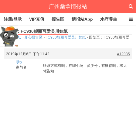
广州桑拿情报站
注册/登录
VIP充值
报告区
情报站App
水疗养生
回复至：FC930靓丽可爱吴川妹纸
深圳桑拿情报站
文章归档
标签云
点赞排行
首页
›
论坛
›
开心报告区
›
FC930靓丽可爱吴川妹纸
›
回复至：FC930靓丽可爱
吴川妹纸
2019年12月6日 下午11:42
#12935
ljhy
联系方式有吗，在哪个场，多少号，有微信吗，求大
参与者
佬告知