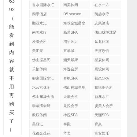
63
香水国际水汇
南美休闲
在水一方
92
四季酒店
D5 season
凯越水疗
（
顺源水汇
海珠金城桑拿
志懋酒店
能
南美水疗
肠道SPA
佛山珑悦沐足
看
漫濠会所
鸿宇沐足
紫龙休闲
到
美汇景
五羊城
天河乐怡
内
佛山振昌阁
涵天戴斯
星辰休闲
容
就
乐怡休闲
海逸会所
熹骏休闲
不
御豪国际水汇
泰枫SPA
初恋SPA
用
水云宫休闲
佛山禅城星玥
鑫悦阁会所
国际会所
再
佛山东濠会所
天灏会所
新澳水汇
购
季华湾会所
龙悦会所
虞美人会所
买
欣辰休闲
禅悦SPA
天澜SPA
了
美丽汇
泰殿
育泉
）
花都金荔苑
华美
富安娱乐