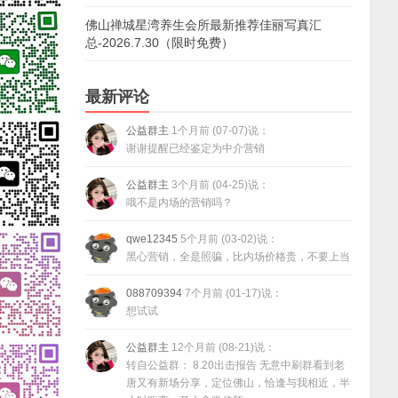
佛山禅城星湾养生会所最新推荐佳丽写真汇
总-2026.7.30（限时免费）
最新评论
公益群主
1个月前 (07-07)说：
谢谢提醒已经鉴定为中介营销
公益群主
3个月前 (04-25)说：
哦不是内场的营销吗？
qwe12345
5个月前 (03-02)说：
黑心营销，全是照骗，比内场价格贵，不要上当
088709394
7个月前 (01-17)说：
想试试
公益群主
12个月前 (08-21)说：
转自公益群： 8.20出击报告 无意中刷群看到老
唐又有新场分享，定位佛山，恰逢与我相近，半