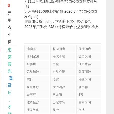
7.11出车珠江新城sx报告(转自公益群群友司马
0
猜)
天河熹骏10086上钟简报-2026.5.4(转自公益群
元
友Agoni)
更
避雷张槎禅悦spa，下面附上黑心营销微信
2026年广佛极品JS排行榜-转自公益验证团群友
衣
小
费
棕南海
长城画廊
亚洲酒店
您
需
亚洲家园
海珠金城
金园休闲
要
水善坊
富城
江南水会
先
总统御池
合益会所
外商丽池
登
东日
洛宴
海沙休闲
录
豪景水疗
大浪淘沙
新富丽
后
金芙蓉
玉龙阁
8夜
，
红洋皇宫
世纪华尚
富景休闲
才
暹罗故事
天池
水博
能