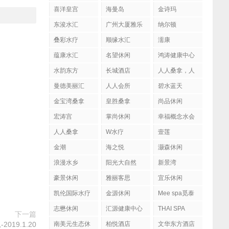
喜洋皇宫
海曼岛
金诗玛
东浚水汇
广州大厦雅乐
纳尔顿
陶
叠彩水疗
顺缘水汇
濡康
蕴康水汇
名望休闲
鸿涛健康中心
水韵东方
长城酒店
人人桑拿，人
人会所
曼德美丽汇
人人会所
碧水蓝天
金宝湾桑拿
皇胜桑拿
尚品休闲
宏涛宫
掌尚休闲
幸福概念水会
人人桑拿
W水疗
壹莲
金潮
海之悦
灏森休闲
浪漫水乡
阳光大自然
新景湾
豪景休闲
雅丽客思
宜乐休闲
凯伦国际水疗
金源休闲
Mee spa觅泰
按摩馆
志懋休闲
汇源健康中心
THAI SPA
下一篇
19.1.20
南美元生态休
柏悦酒店
文华东方酒店