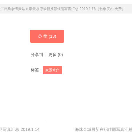
：
广州桑拿情报站
»
豪景水疗最新推荐佳丽写真汇总-2019.1.16（包季度vip免费）
赞 (
13
)
分享到：
更多
(
0
)
标签：
豪景水疗
汇总-2019.1.14
海珠金城最新在职佳丽写真汇总-20