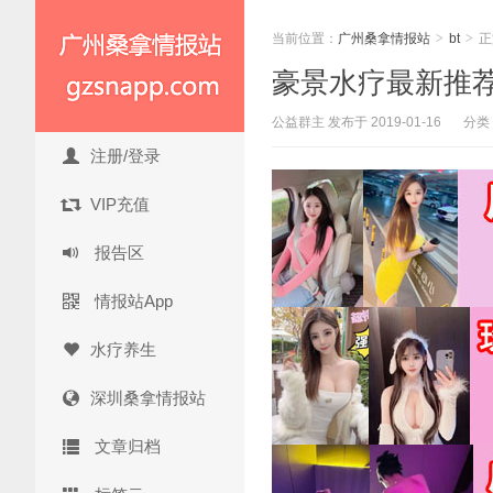
当前位置：
广州桑拿情报站
>
bt
>
正
豪景水疗最新推荐佳
公益群主 发布于 2019-01-16
分类
注册/登录
VIP充值
报告区
情报站App
水疗养生
深圳桑拿情报站
文章归档