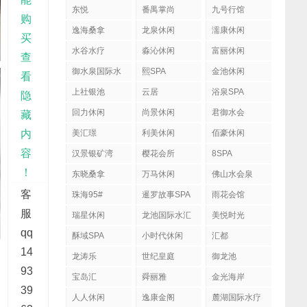
东悦
番禺掌尚
九号行馆
购
逸海桑拿
龙泉休闲
濡康休闲
买
水谷水疗
淼沁休闲
富丽休闲
查
御水泉国际水
熙SPA
金池休闲
看
疗会
上社银池
云居
浴泉SPA
隐
回力休闲
尚景休闲
君御水会
藏
内
美汇璟
利美休闲
佰豪休闲
容
汉景银矿湾
樱花会所
8SPA
！
东晓桑拿
万马休闲
佛山水会泉
客
珠海95#
暹罗故事SPA
雨花会馆
服
瑞星休闲
龙池国际水汇
美悦时光
qq
酥域SPA
小时代休闲
汇都
14
龙涛乐
世纪皇庭
御龙池
93
宝岛汇
舜丽雅
金光海岸
39
人人休闲
逸康金阁
麓湖国际水疗