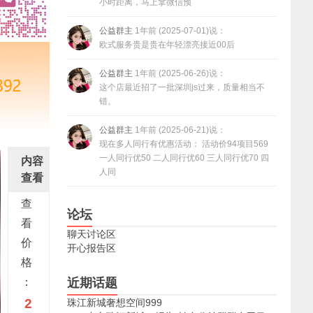
小时距离，马上拿微信预
公益群主
1年前 (2025-07-01)说：
欧式服务贵是贵在年轻漂亮接近00后
公益群主
1年前 (2025-06-26)说：
这个店最近招了一批深圳js过来，质量相当不
错。
公益群主
1年前 (2025-06-21)说：
现在多人同行有优惠活动： 活动价94项目569
一人同行优50 二人同行优60 三人同行优70 四
内容
人同
查看
查
论坛
看
聊天讨论区
价
开心报告区
格
：
近期话题
2
珠江新城奢想空间999