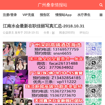
广州桑拿情报站
注册/登录
VIP充值
报告区
情报站App
水疗养生
深圳桑拿情报站
文章归档
标签云
点赞排行
江南水会最新在职佳丽写真汇总-2018.10.31
公益群主 发布于 2018-10-31
分类：
bt
阅读(20035)
评论(1)