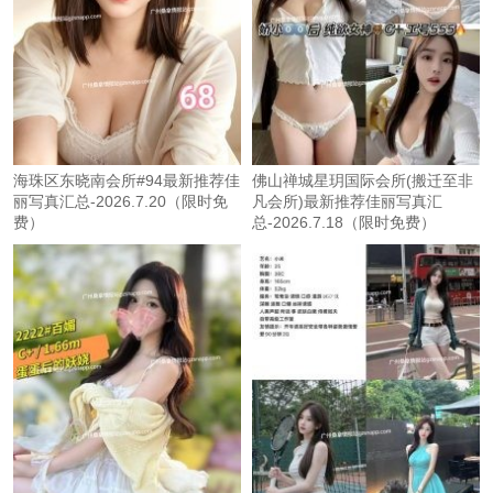
海珠区东晓南会所#94最新推荐佳
佛山禅城星玥国际会所(搬迁至非
丽写真汇总-2026.7.20（限时免
凡会所)最新推荐佳丽写真汇
费）
总-2026.7.18（限时免费）