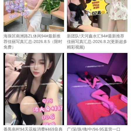
海珠区南洲路ZL休闲94#最新推
新团队!天河鑫水汇94#最新推荐
荐佳丽写真汇总-2026.8.5（限时
佳丽写真汇总-2026.8.2(更新超多
免费）
精彩视频)
番禺南村94天花板消费¥469良典
广/深/珠/佛/中/94-95直营一口