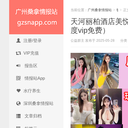
当前位置：
广州桑拿情报站
>
fj
>
正
天河丽柏酒店美悦时
度vip免费）
注册/登录
公益群主 发布于 2025-05-28
分类
VIP充值
报告区
情报站App
水疗养生
深圳桑拿情报站
文章归档