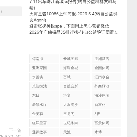
7.11出车珠江新城sx报告(转自公益群群友司马
猜)
费）
天河熹骏10086上钟简报-2026.5.4(转自公益群
友Agoni)
避雷张槎禅悦spa，下面附上黑心营销微信
2026年广佛极品JS排行榜-转自公益验证团群友
棕南海
长城画廊
亚洲酒店
亚洲家园
海珠金城
金园休闲
水善坊
富城
江南水会
总统御池
合益会所
外商丽池
东日
洛宴
海沙休闲
豪景水疗
大浪淘沙
新富丽
金芙蓉
玉龙阁
8夜
红洋皇宫
世纪华尚
富景休闲
下一篇
暹罗故事
天池
水博
.6.20（包