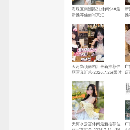
海珠区南洲路ZL休闲94#最
新
新推荐佳丽写真汇
推
总-2026.8.5（限时免费）
总
视
天河岗顶丽柏汇最新推荐佳
广
丽写真汇总-2026.7.25(限时
店海
免费)
天河水云宫休闲最新推荐佳
广
丽写真汇总-2026.7.11（限
山