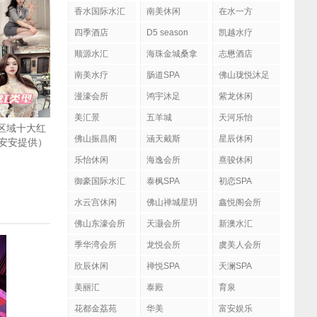
香水国际水汇
南美休闲
在水一方
四季酒店
D5 season
凯越水疗
顺源水汇
海珠金城桑拿
志懋酒店
南美水疗
肠道SPA
佛山珑悦沐足
漫濠会所
鸿宇沐足
紫龙休闲
美汇景
五羊城
天河乐怡
城区域十大红
佛山振昌阁
涵天戴斯
星辰休闲
安安提供）
乐怡休闲
海逸会所
熹骏休闲
御豪国际水汇
泰枫SPA
初恋SPA
水云宫休闲
佛山禅城星玥
鑫悦阁会所
国际会所
佛山东濠会所
天灏会所
新澳水汇
季华湾会所
龙悦会所
虞美人会所
欣辰休闲
禅悦SPA
天澜SPA
美丽汇
泰殿
育泉
花都金荔苑
华美
富安娱乐