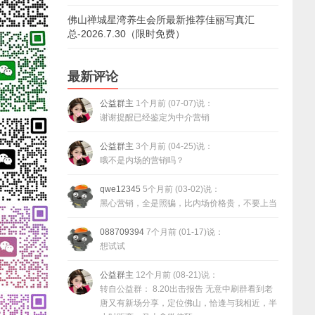
佛山禅城星湾养生会所最新推荐佳丽写真汇
总-2026.7.30（限时免费）
最新评论
公益群主
1个月前 (07-07)说：
谢谢提醒已经鉴定为中介营销
公益群主
3个月前 (04-25)说：
哦不是内场的营销吗？
qwe12345
5个月前 (03-02)说：
黑心营销，全是照骗，比内场价格贵，不要上当
088709394
7个月前 (01-17)说：
想试试
公益群主
12个月前 (08-21)说：
转自公益群： 8.20出击报告 无意中刷群看到老
唐又有新场分享，定位佛山，恰逢与我相近，半