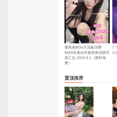
番禺南村94天花板消费
广
¥469良典会所最新推佳丽写
口价
真汇总-2026.8.1（限时免
费）
置顶推荐