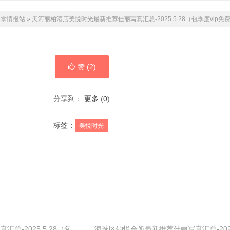
桑拿情报站
»
天河丽柏酒店美悦时光最新推荐佳丽写真汇总-2025.5.28（包季度vip免
赞 (
2
)
分享到：
更多
(
0
)
标签：
美悦时光
总-2025.5.28（包
海珠区铂悦会所最新推荐佳丽写真汇总-2025