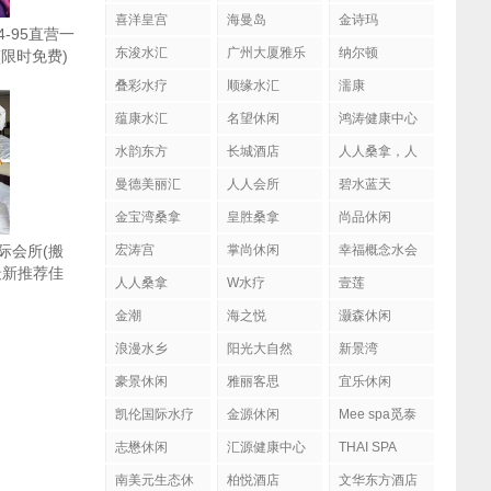
喜洋皇宫
海曼岛
金诗玛
94-95直营一
东浚水汇
广州大厦雅乐
纳尔顿
1(限时免费)
陶
叠彩水疗
顺缘水汇
濡康
蕴康水汇
名望休闲
鸿涛健康中心
水韵东方
长城酒店
人人桑拿，人
人会所
曼德美丽汇
人人会所
碧水蓝天
金宝湾桑拿
皇胜桑拿
尚品休闲
际会所(搬
宏涛宫
掌尚休闲
幸福概念水会
最新推荐佳
人人桑拿
W水疗
壹莲
.7.18（限
金潮
海之悦
灏森休闲
浪漫水乡
阳光大自然
新景湾
豪景休闲
雅丽客思
宜乐休闲
凯伦国际水疗
金源休闲
Mee spa觅泰
按摩馆
志懋休闲
汇源健康中心
THAI SPA
南美元生态休
柏悦酒店
文华东方酒店