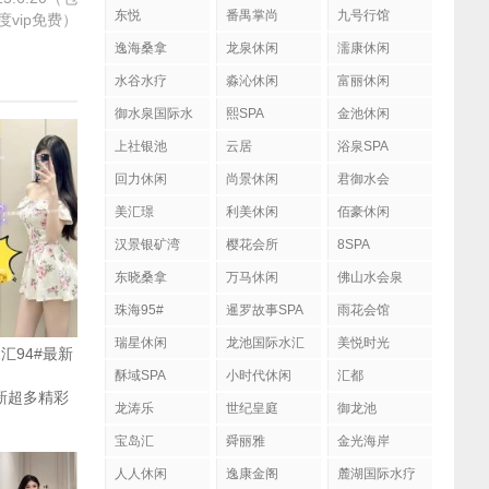
东悦
番禺掌尚
九号行馆
度vip免费）
逸海桑拿
龙泉休闲
濡康休闲
水谷水疗
淼沁休闲
富丽休闲
御水泉国际水
熙SPA
金池休闲
疗会
上社银池
云居
浴泉SPA
回力休闲
尚景休闲
君御水会
美汇璟
利美休闲
佰豪休闲
汉景银矿湾
樱花会所
8SPA
东晓桑拿
万马休闲
佛山水会泉
珠海95#
暹罗故事SPA
雨花会馆
瑞星休闲
龙池国际水汇
美悦时光
汇94#最新
酥域SPA
小时代休闲
汇都
(更新超多精彩
龙涛乐
世纪皇庭
御龙池
宝岛汇
舜丽雅
金光海岸
人人休闲
逸康金阁
麓湖国际水疗