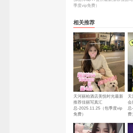
季度vip免费）
相关推荐
天河丽柏酒店美悦时光最新
天
推荐佳丽写真汇
会
总-2025.11.25（包季度vip
总-
免费）
费