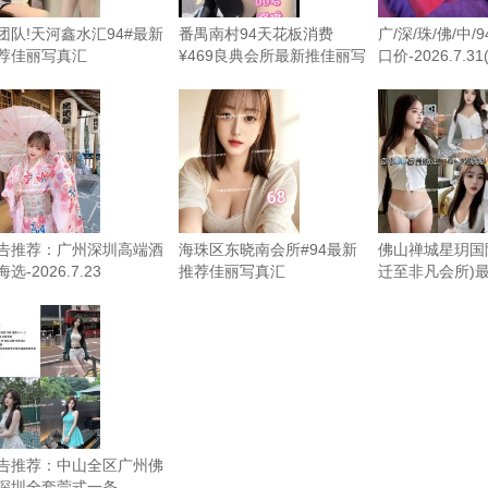
团队!天河鑫水汇94#最新
番禺南村94天花板消费
广/深/珠/佛/中/
荐佳丽写真汇
¥469良典会所最新推佳丽写
口价-2026.7.3
-2026.8.2(更新超多精彩
真汇总-2026.8.1（限时免
频)
费）
告推荐：广州深圳高端酒
海珠区东晓南会所#94最新
佛山禅城星玥国
选-2026.7.23
推荐佳丽写真汇
迁至非凡会所)
总-2026.7.20（限时免费）
丽写真汇总-2026
时免费）
告推荐：中山全区广州佛
深圳全套莞式一条