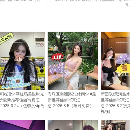
季
河岗顶94网红场美悦时光
海珠区南洲路ZL休闲94#最
新团队!天河鑫水
所最新推荐佳丽写真汇
新推荐佳丽写真汇
推荐佳丽写真汇
2025.6.24（包季度vip免
总-2026.8.5（限时免费）
总-2026.8.2
）
视频)