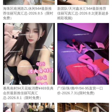
海珠区南洲路ZL休闲94#最新推
新团队!天河鑫水汇94#最新推荐
荐佳丽写真汇总-2026.8.5（限时
佳丽写真汇总-2026.8.2(更新超多
免费）
精彩视频)
番禺南村94天花板消费¥469良典
广/深/珠/佛/中/94-95直营一口
会所最新推佳丽写真汇
价-2026.7.31(限时免费)
总-2026.8.1（限时免费）