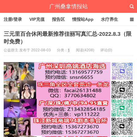
广州桑拿情报站
注册/登录
VIP充值
报告区
情报站App
水疗养生
深圳桑拿情报站
文章归档
标签云
点赞排行
三元里百合休闲最新推荐佳丽写真汇总-2022.8.3（限
时免费）
公益群主 发布于 2022-08-03
分类：
fj
阅读(4208)
评论(0)