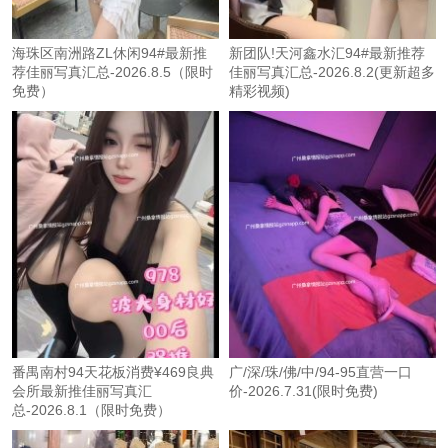
海珠区南洲路ZL休闲94#最新推
新团队!天河鑫水汇94#最新推荐
荐佳丽写真汇总-2026.8.5（限时
佳丽写真汇总-2026.8.2(更新超多
免费）
精彩视频)
番禺南村94天花板消费¥469良典
广/深/珠/佛/中/94-95直营一口
会所最新推佳丽写真汇
价-2026.7.31(限时免费)
总-2026.8.1（限时免费）