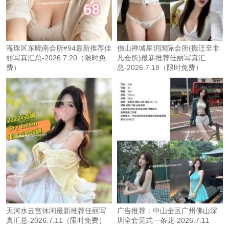
海珠区东晓南会所#94最新推荐佳
佛山禅城星玥国际会所(搬迁至非
丽写真汇总-2026.7.20（限时免
凡会所)最新推荐佳丽写真汇
费）
总-2026.7.18（限时免费）
天河水云宫休闲最新推荐佳丽写
广告推荐：中山全区广州佛山深
真汇总-2026.7.11（限时免费）
圳全套莞式一条龙-2026.7.11