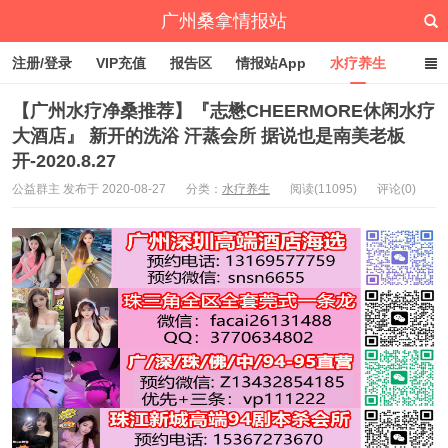
广州桑拿情报站
注册/登录
VIP充值
报告区
情报站App
水疗养生
深圳桑拿情报站
文章归档
标签云
点赞排行
【广州水疗净桑推荐】『志懋CHEERMORE休闲水疗
大酒店』 新开的洗浴 汗蒸会所 据说也是南美老板
开-2020.8.27
公益群主 发布于 2020-08-27
分类：
水疗养生
阅读(11095)
评论(0)