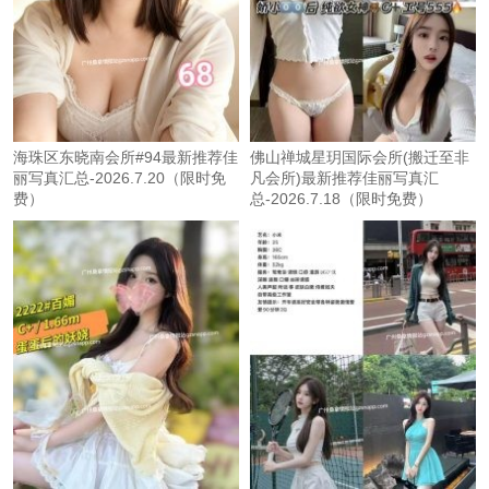
海珠区东晓南会所#94最新推荐佳
佛山禅城星玥国际会所(搬迁至非
丽写真汇总-2026.7.20（限时免
凡会所)最新推荐佳丽写真汇
费）
总-2026.7.18（限时免费）