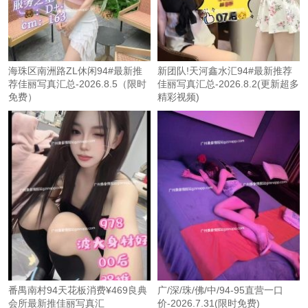
海珠区南洲路ZL休闲94#最新推
新团队!天河鑫水汇94#最新推荐
荐佳丽写真汇总-2026.8.5（限时
佳丽写真汇总-2026.8.2(更新超多
免费）
精彩视频)
番禺南村94天花板消费¥469良典
广/深/珠/佛/中/94-95直营一口
会所最新推佳丽写真汇
价-2026.7.31(限时免费)