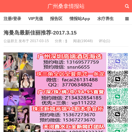
广州桑拿情报站
注册/登录
VIP充值
报告区
情报站App
水疗养生
深圳桑拿情报站
文章归档
标签云
点赞排行
海曼岛最新佳丽推荐-2017.3.15
公益群主 发布于 2017-03-15
分类：
fj
阅读(19048)
评论(1)