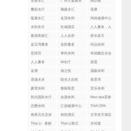
东浚水汇
广州大厦雅乐
纳尔顿
陶
叠彩水疗
顺缘水汇
濡康
蕴康水汇
名望休闲
鸿涛健康中心
水韵东方
长城酒店
人人桑拿，人
人会所
曼德美丽汇
人人会所
碧水蓝天
金宝湾桑拿
皇胜桑拿
尚品休闲
宏涛宫
掌尚休闲
幸福概念水会
人人桑拿
W水疗
壹莲
金潮
海之悦
灏森休闲
浪漫水乡
阳光大自然
新景湾
豪景休闲
雅丽客思
宜乐休闲
凯伦国际水疗
金源休闲
Mee spa觅泰
按摩馆
志懋休闲
汇源健康中心
THAI SPA
南美元生态休
柏悦酒店
文华东方酒店
闲
Thai Li · 泰丽
Thai Li泰式
水玲珑
泰式SPA
spa