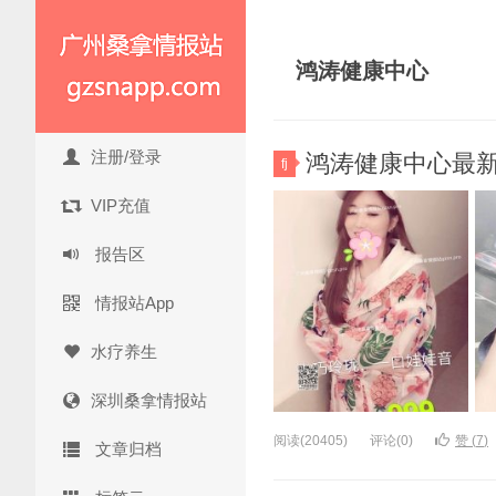
鸿涛健康中心
注册/登录
鸿涛健康中心最新推
fj
VIP充值
报告区
情报站App
水疗养生
深圳桑拿情报站
阅读(20405)
评论(0)
赞 (
7
)
文章归档