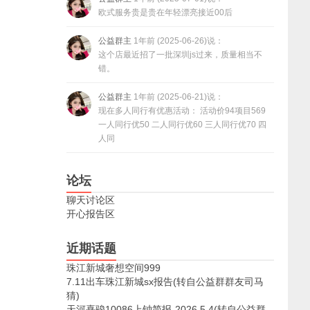
欧式服务贵是贵在年轻漂亮接近00后
公益群主
1年前 (2025-06-26)说：
这个店最近招了一批深圳js过来，质量相当不
错。
公益群主
1年前 (2025-06-21)说：
现在多人同行有优惠活动： 活动价94项目569
一人同行优50 二人同行优60 三人同行优70 四
人同
论坛
聊天讨论区
开心报告区
近期话题
珠江新城奢想空间999
7.11出车珠江新城sx报告(转自公益群群友司马
猜)
天河熹骏10086上钟简报-2026.5.4(转自公益群