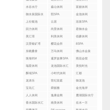
水谷水疗
淼沁休闲
富丽休闲
御水泉国际水
熙SPA
金池休闲
疗会
上社银池
云居
浴泉SPA
回力休闲
尚景休闲
君御水会
美汇璟
利美休闲
佰豪休闲
汉景银矿湾
樱花会所
8SPA
东晓桑拿
万马休闲
佛山水会泉
珠海95#
暹罗故事SPA
雨花会馆
瑞星休闲
龙池国际水汇
美悦时光
酥域SPA
小时代休闲
汇都
龙涛乐
世纪皇庭
御龙池
宝岛汇
舜丽雅
金光海岸
人人休闲
逸康金阁
麓湖国际水疗
香水国际水汇
南美休闲
在水一方