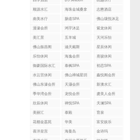
四季酒店
D5 season
凯越水疗
顺源水汇
海珠金城桑拿
志懋酒店
南美水疗
肠道SPA
佛山珑悦沐足
漫濠会所
鸿宇沐足
紫龙休闲
美汇景
五羊城
天河乐怡
佛山振昌阁
涵天戴斯
星辰休闲
乐怡休闲
海逸会所
熹骏休闲
御豪国际水汇
泰枫SPA
初恋SPA
水云宫休闲
佛山禅城星玥
鑫悦阁会所
国际会所
佛山东濠会所
天灏会所
新澳水汇
季华湾会所
龙悦会所
虞美人会所
欣辰休闲
禅悦SPA
天澜SPA
美丽汇
泰殿
育泉
花都金荔苑
华美
富安娱乐
喜洋皇宫
海曼岛
金诗玛