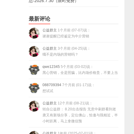
总-2026.7.30（限时免费）
最新评论
公益群主
1个月前 (07-07)说：
谢谢提醒已经鉴定为中介营销
公益群主
3个月前 (04-25)说：
哦不是内场的营销吗？
qwe12345
5个月前 (03-02)说：
黑心营销，全是照骗，比内场价格贵，不要上当
088709394
7个月前 (01-17)说：
想试试
公益群主
12个月前 (08-21)说：
转自公益群： 8.20出击报告 无意中刷群看到老
唐又有新场分享，定位佛山，恰逢与我相近，半
小时距离，马上拿微信预
公益群主
1年前 (2025-07-01)说：