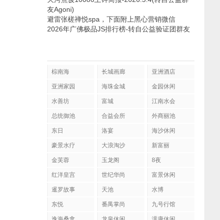
友Agoni)
避雷张槎禅悦spa，下面附上黑心营销微信
2026年广佛极品JS排行榜-转自公益验证团群友
棕南海
长城画廊
亚洲酒店
亚洲家园
海珠金城
金园休闲
水善坊
富城
江南水会
总统御池
合益会所
外商丽池
东日
洛宴
海沙休闲
豪景水疗
大浪淘沙
新富丽
金芙蓉
玉龙阁
8夜
红洋皇宫
世纪华尚
富景休闲
暹罗故事
天池
水博
东悦
番禺掌尚
九号行馆
逸海桑拿
龙泉休闲
濡康休闲