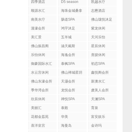
四季酒店
D5 season
凯越水疗
顺源水汇
海珠金城桑拿
志懋酒店
南美水疗
肠道SPA
佛山珑悦沐足
漫濠会所
鸿宇沐足
紫龙休闲
美汇景
五羊城
天河乐怡
佛山振昌阁
涵天戴斯
星辰休闲
乐怡休闲
海逸会所
熹骏休闲
御豪国际水汇
泰枫SPA
初恋SPA
水云宫休闲
佛山禅城星玥
鑫悦阁会所
国际会所
佛山东濠会所
天灏会所
新澳水汇
季华湾会所
龙悦会所
虞美人会所
欣辰休闲
禅悦SPA
天澜SPA
美丽汇
泰殿
育泉
花都金荔苑
华美
富安娱乐
喜洋皇宫
海曼岛
金诗玛