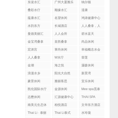
东浚水汇
广州大厦雅乐
纳尔顿
陶
叠彩水疗
顺缘水汇
濡康
蕴康水汇
名望休闲
鸿涛健康中心
水韵东方
长城酒店
人人桑拿，人
人会所
曼德美丽汇
人人会所
碧水蓝天
金宝湾桑拿
皇胜桑拿
尚品休闲
宏涛宫
掌尚休闲
幸福概念水会
人人桑拿
W水疗
壹莲
金潮
海之悦
灏森休闲
浪漫水乡
阳光大自然
新景湾
豪景休闲
雅丽客思
宜乐休闲
凯伦国际水疗
金源休闲
Mee spa觅泰
按摩馆
志懋休闲
汇源健康中心
THAI SPA
南美元生态休
柏悦酒店
文华东方酒店
闲
Thai Li · 泰丽
Thai Li泰式
水玲珑