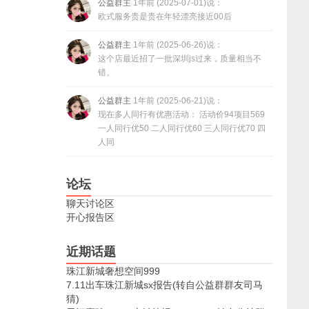
公益群主
1年前 (2025-07-01)说：
欧式服务贵是贵在年轻漂亮接近00后
公益群主
1年前 (2025-06-26)说：
这个店最近招了一批深圳js过来，质量相当不
错。
公益群主
1年前 (2025-06-21)说：
现在多人同行有优惠活动： 活动价94项目569
一人同行优50 二人同行优60 三人同行优70 四
人同
论坛
聊天讨论区
开心报告区
近期话题
珠江新城奢想空间999
7.11出车珠江新城sx报告(转自公益群群友司马
猜)