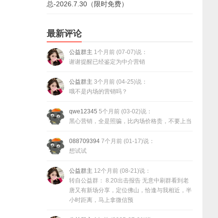
总-2026.7.30（限时免费）
最新评论
公益群主
1个月前 (07-07)说：
谢谢提醒已经鉴定为中介营销
公益群主
3个月前 (04-25)说：
哦不是内场的营销吗？
qwe12345
5个月前 (03-02)说：
黑心营销，全是照骗，比内场价格贵，不要上当
088709394
7个月前 (01-17)说：
想试试
公益群主
12个月前 (08-21)说：
转自公益群： 8.20出击报告 无意中刷群看到老
唐又有新场分享，定位佛山，恰逢与我相近，半
小时距离，马上拿微信预