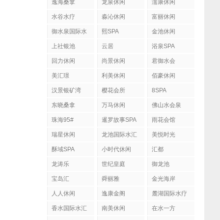
逸海桑拿
龙泉休闲
濡康休闲
水谷水疗
淼沁休闲
富丽休闲
御水泉国际水
熙SPA
金池休闲
疗会
上社银池
云居
浴泉SPA
回力休闲
尚景休闲
君御水会
美汇璟
利美休闲
佰豪休闲
汉景银矿湾
樱花会所
8SPA
东晓桑拿
万马休闲
佛山水会泉
珠海95#
暹罗故事SPA
雨花会馆
瑞星休闲
龙池国际水汇
美悦时光
酥域SPA
小时代休闲
汇都
龙涛乐
世纪皇庭
御龙池
宝岛汇
舜丽雅
金光海岸
人人休闲
逸康金阁
麓湖国际水疗
香水国际水汇
南美休闲
在水一方