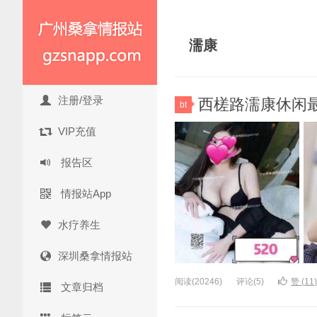
濡康
注册/登录
西槎路濡康休闲最新
bt
VIP充值
报告区
情报站App
水疗养生
深圳桑拿情报站
阅读(20246)
评论(5)
赞 (
11
)
文章归档