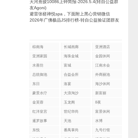
天河熹骏10086上钟简报-2026.5.4(转自公益群
友Agoni)
避雷张槎禅悦spa，下面附上黑心营销微信
2026年广佛极品JS排行榜-转自公益验证团群友
棕南海
长城画廊
亚洲酒店
亚洲家园
海珠金城
金园休闲
水善坊
富城
江南水会
总统御池
合益会所
外商丽池
东日
洛宴
海沙休闲
豪景水疗
大浪淘沙
新富丽
金芙蓉
玉龙阁
8夜
红洋皇宫
世纪华尚
富景休闲
暹罗故事
天池
水博
东悦
番禺掌尚
九号行馆