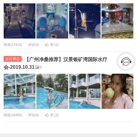
阅读(17410)
评论(0)
赞 (
2
)
水疗养生
【广州净桑推荐】汉景银矿湾国际水疗
会-2019.10.31
9
阅读(16455)
评论(0)
赞 (
2
)