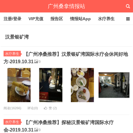
广州桑拿情报站
注册/登录
VIP充值
报告区
情报站App
水疗养生
深圳桑拿情报站
文章归档
标签云
点赞排行
汉景银矿湾
水疗养生
【广州净桑推荐】汉景银矿湾国际水疗会休闲好地
方-2019.10.31
9
阅读(16266)
评论(0)
赞 (
2
)
水疗养生
【广州净桑推荐】探秘汉景银矿湾国际水疗
会-2019.10.31
9