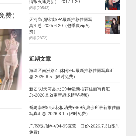
情报火速更新）-2017.1.20
阅读(20543)
p免费）
天河岗顶酥域SPA最新推荐佳丽写
真汇总-2025.6.20（包季度vip免
费）
阅读(2872)
近期文章
海珠区南洲路ZL休闲94#最新推荐佳丽写真汇
总-2026.8.5（限时免费）
新团队!天河鑫水汇94#最新推荐佳丽写真汇
总-2026.8.2(更新超多精彩视频)
番禺南村94天花板消费¥469良典会所最新推佳丽
写真汇总-2026.8.1（限时免费）
广/深/珠/佛/中/94-95直营一口价-2026.7.31(限时
免费)