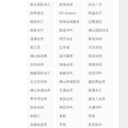
香水国际水汇
南美休闲
在水一方
四季酒店
D5 season
凯越水疗
顺源水汇
海珠金城桑拿
志懋酒店
南美水疗
肠道SPA
佛山珑悦沐足
漫濠会所
鸿宇沐足
紫龙休闲
美汇景
五羊城
天河乐怡
佛山振昌阁
涵天戴斯
星辰休闲
乐怡休闲
海逸会所
熹骏休闲
御豪国际水汇
泰枫SPA
初恋SPA
水云宫休闲
佛山禅城星玥
鑫悦阁会所
国际会所
佛山东濠会所
天灏会所
新澳水汇
季华湾会所
龙悦会所
虞美人会所
欣辰休闲
禅悦SPA
天澜SPA
美丽汇
泰殿
育泉
花都金荔苑
华美
富安娱乐