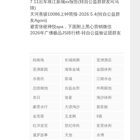
7.11出车珠江新城sx报告(转自公益群群友司马
猜)
天河熹骏10086上钟简报-2026.5.4(转自公益群
友Agoni)
避雷张槎禅悦spa，下面附上黑心营销微信
2026年广佛极品JS排行榜-转自公益验证团群友
棕南海
长城画廊
亚洲酒店
亚洲家园
海珠金城
金园休闲
水善坊
富城
江南水会
总统御池
合益会所
外商丽池
东日
洛宴
海沙休闲
豪景水疗
大浪淘沙
新富丽
金芙蓉
玉龙阁
8夜
红洋皇宫
世纪华尚
富景休闲
暹罗故事
天池
水博