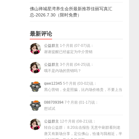
佛山禅城星湾养生会所最新推荐佳丽写真汇
总-2026.7.30（限时免费）
最新评论
公益群主
1个月前 (07-07)说：
谢谢提醒已经鉴定为中介营销
公益群主
3个月前 (04-25)说：
哦不是内场的营销吗？
qwe12345
5个月前 (03-02)说：
黑心营销，全是照骗，比内场价格贵，不要上当
088709394
7个月前 (01-17)说：
想试试
公益群主
12个月前 (08-21)说：
转自公益群： 8.20出击报告 无意中刷群看到老
唐又有新场分享，定位佛山，恰逢与我相近，半