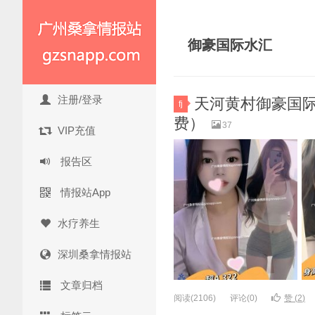
御豪国际水汇
注册/登录
天河黄村御豪国际水
fj
费）
37
VIP充值
报告区
情报站App
水疗养生
深圳桑拿情报站
文章归档
阅读(2106)
评论(0)
赞 (
2
)