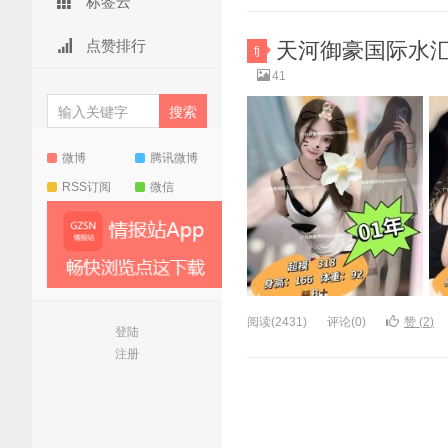
标签云
点赞排行
天河御豪国际水汇最
fj
41
微博
腾讯微博
RSS订阅
微信
阅读(2431)
评论(0)
赞 (
2
)
登陆
注册