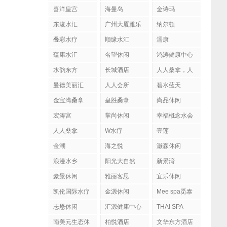
喜洋皇宫
海曼岛
金诗玛
东浚水汇
广州大厦雅乐
纳尔顿
陶
叠彩水疗
顺缘水汇
濡康
蕴康水汇
名望休闲
鸿涛健康中心
水韵东方
长城酒店
人人桑拿，人
人会所
曼德美丽汇
人人会所
碧水蓝天
金宝湾桑拿
皇胜桑拿
尚品休闲
宏涛宫
掌尚休闲
幸福概念水会
人人桑拿
W水疗
壹莲
金潮
海之悦
灏森休闲
浪漫水乡
阳光大自然
新景湾
豪景休闲
雅丽客思
宜乐休闲
凯伦国际水疗
金源休闲
Mee spa觅泰
按摩馆
志懋休闲
汇源健康中心
THAI SPA
南美元生态休
柏悦酒店
文华东方酒店