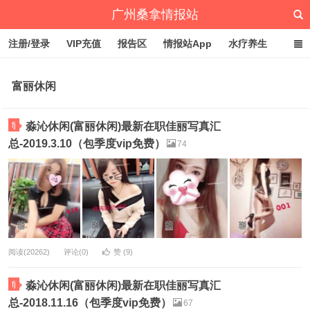
广州桑拿情报站
注册/登录
VIP充值
报告区
情报站App
水疗养生
深圳桑拿情报站
文章归档
标签云
点赞排行
富丽休闲
fj
淼沁休闲(富丽休闲)最新在职佳丽写真汇
总-2019.3.10（包季度vip免费）
74
阅读(20262)
评论(0)
赞 (
9
)
fj
淼沁休闲(富丽休闲)最新在职佳丽写真汇
总-2018.11.16（包季度vip免费）
67