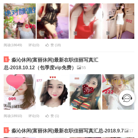
阅读(18649)
评论(0)
赞 (
18
)
fj
淼沁休闲(富丽休闲)最新在职佳丽写真汇
总-2018.10.12（包季度vip免费）
55
阅读(18910)
评论(0)
赞 (
1
)
fj
淼沁休闲(富丽休闲)最新在职佳丽写真汇总-2018.9.7
17