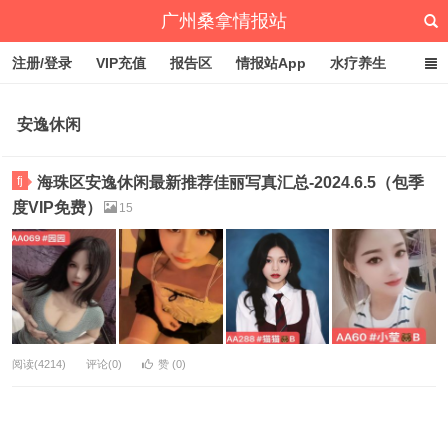
广州桑拿情报站
注册/登录
VIP充值
报告区
情报站App
水疗养生
深圳桑拿情报站
文章归档
标签云
点赞排行
安逸休闲
fj
海珠区安逸休闲最新推荐佳丽写真汇总-2024.6.5（包季
度VIP免费）
15
阅读(4214)
评论(0)
赞 (
0
)