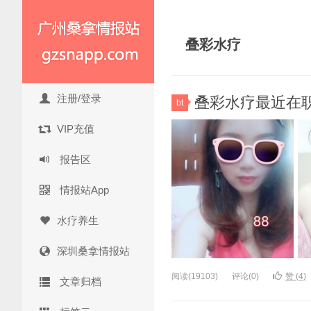
叠彩水疗
注册/登录
叠彩水疗最近在职佳
bt
VIP充值
报告区
情报站App
水疗养生
深圳桑拿情报站
阅读(19103)
评论(0)
赞 (
4
)
文章归档