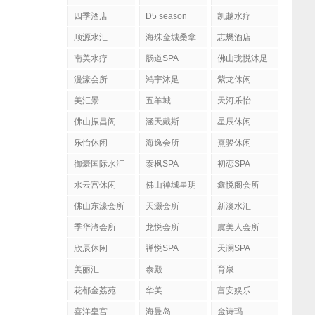
四季酒店
D5 season
凯越水疗
顺源水汇
海珠金城桑拿
志懋酒店
南美水疗
肠道SPA
佛山珑悦沐足
漫濠会所
鸿宇沐足
紫龙休闲
美汇景
五羊城
天河乐怡
佛山振昌阁
涵天戴斯
星辰休闲
乐怡休闲
海逸会所
熹骏休闲
御豪国际水汇
泰枫SPA
初恋SPA
水云宫休闲
佛山禅城星玥
鑫悦阁会所
国际会所
佛山东濠会所
天灏会所
新澳水汇
季华湾会所
龙悦会所
虞美人会所
欣辰休闲
禅悦SPA
天澜SPA
美丽汇
泰殿
育泉
花都金荔苑
华美
富安娱乐
喜洋皇宫
海曼岛
金诗玛