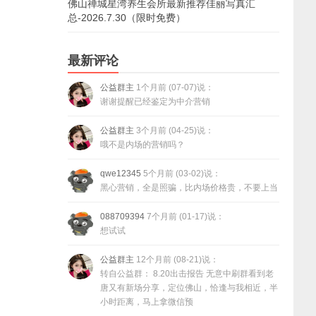
佛山禅城星湾养生会所最新推荐佳丽写真汇
总-2026.7.30（限时免费）
最新评论
公益群主
1个月前 (07-07)说：
谢谢提醒已经鉴定为中介营销
公益群主
3个月前 (04-25)说：
哦不是内场的营销吗？
qwe12345
5个月前 (03-02)说：
黑心营销，全是照骗，比内场价格贵，不要上当
088709394
7个月前 (01-17)说：
想试试
公益群主
12个月前 (08-21)说：
转自公益群： 8.20出击报告 无意中刷群看到老
唐又有新场分享，定位佛山，恰逢与我相近，半
小时距离，马上拿微信预