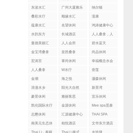
东浚水汇
广州大厦雅乐
纳尔顿
陶
叠彩水疗
顺缘水汇
濡康
蕴康水汇
名望休闲
鸿涛健康中心
水韵东方
长城酒店
人人桑拿，人
人会所
曼德美丽汇
人人会所
碧水蓝天
金宝湾桑拿
皇胜桑拿
尚品休闲
宏涛宫
掌尚休闲
幸福概念水会
人人桑拿
W水疗
壹莲
金潮
海之悦
灏森休闲
浪漫水乡
阳光大自然
新景湾
豪景休闲
雅丽客思
宜乐休闲
凯伦国际水疗
金源休闲
Mee spa觅泰
按摩馆
志懋休闲
汇源健康中心
THAI SPA
南美元生态休
柏悦酒店
文华东方酒店
闲
Thai Li · 泰丽
Thai Li泰式
水玲珑