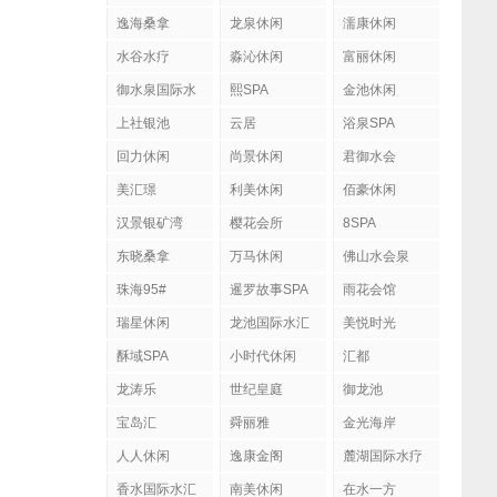
逸海桑拿
龙泉休闲
濡康休闲
水谷水疗
淼沁休闲
富丽休闲
御水泉国际水
熙SPA
金池休闲
疗会
上社银池
云居
浴泉SPA
回力休闲
尚景休闲
君御水会
美汇璟
利美休闲
佰豪休闲
汉景银矿湾
樱花会所
8SPA
东晓桑拿
万马休闲
佛山水会泉
珠海95#
暹罗故事SPA
雨花会馆
瑞星休闲
龙池国际水汇
美悦时光
酥域SPA
小时代休闲
汇都
龙涛乐
世纪皇庭
御龙池
宝岛汇
舜丽雅
金光海岸
人人休闲
逸康金阁
麓湖国际水疗
香水国际水汇
南美休闲
在水一方