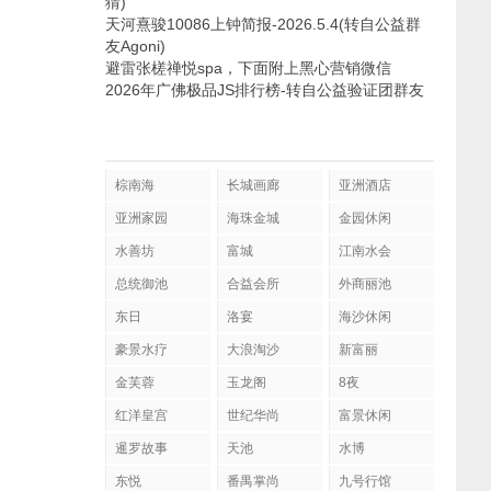
猜)
天河熹骏10086上钟简报-2026.5.4(转自公益群
友Agoni)
避雷张槎禅悦spa，下面附上黑心营销微信
2026年广佛极品JS排行榜-转自公益验证团群友
棕南海
长城画廊
亚洲酒店
亚洲家园
海珠金城
金园休闲
水善坊
富城
江南水会
总统御池
合益会所
外商丽池
东日
洛宴
海沙休闲
豪景水疗
大浪淘沙
新富丽
金芙蓉
玉龙阁
8夜
红洋皇宫
世纪华尚
富景休闲
暹罗故事
天池
水博
东悦
番禺掌尚
九号行馆