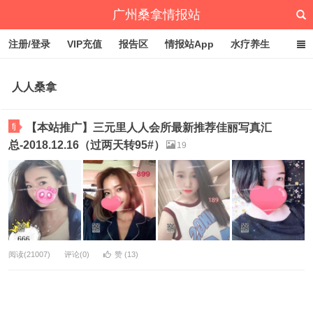
广州桑拿情报站
注册/登录
VIP充值
报告区
情报站App
水疗养生
深圳桑拿情报站
文章归档
标签云
点赞排行
人人桑拿
fj
【本站推广】三元里人人会所最新推荐佳丽写真汇
总-2018.12.16（过两天转95#）
19
阅读(21007)
评论(0)
赞 (
13
)