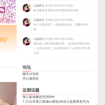
公益群主
1年前 (2025-07-01)说：
欧式服务贵是贵在年轻漂亮接近00后
公益群主
1年前 (2025-06-26)说：
这个店最近招了一批深圳js过来，质量相当不
错。
公益群主
1年前 (2025-06-21)说：
现在多人同行有优惠活动： 活动价94项目569
一人同行优50 二人同行优60 三人同行优70 四
人同
论坛
聊天讨论区
开心报告区
近期话题
珠江新城奢想空间999
7.11出车珠江新城sx报告(转自公益群群友司马