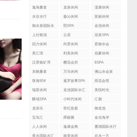
逸海桑拿
龙泉休闲
濡康休闲
水谷水疗
淼沁休闲
富丽休闲
御水泉国际水
熙SPA
金池休闲
疗会
上社银池
云居
浴泉SPA
回力休闲
尚景休闲
君御水会
美汇璟
利美休闲
佰豪休闲
汉景银矿湾
樱花会所
8SPA
东晓桑拿
万马休闲
佛山水会泉
珠海95#
暹罗故事SPA
雨花会馆
瑞星休闲
龙池国际水汇
美悦时光
酥域SPA
小时代休闲
汇都
龙涛乐
世纪皇庭
御龙池
宝岛汇
舜丽雅
金光海岸
人人休闲
逸康金阁
麓湖国际水疗
香水国际水汇
南美休闲
在水一方