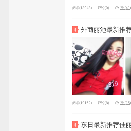
阅读(18948)
评论(0)
赞 (
41
)
外商丽池最新推荐佳
fj
阅读(19162)
评论(8)
赞 (
15
)
东日最新推荐佳丽写真
fj