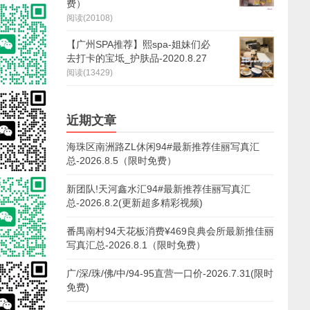
费）
阅读(20108)
【广州SPA推荐】熙spa-姐妹们必
去打卡的宝坻_护肤品-2020.8.27
阅读(13429)
近期文章
海珠区南洲路ZL休闲94#最新推荐佳丽写真汇
总-2026.8.5（限时免费）
新团队!天河鑫水汇94#最新推荐佳丽写真汇
总-2026.8.2(更新超多精彩视频)
番禺南村94天花板消费¥469良典会所最新推佳丽
写真汇总-2026.8.1（限时免费）
广/深/珠/佛/中/94-95直营一口价-2026.7.31(限时
免费)