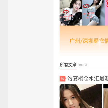
所有文章
第64页
洛宴概念水汇最新佳
bt