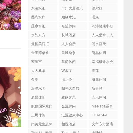
东浚水汇
广州大厦雅乐
纳尔顿
陶
叠彩水疗
顺缘水汇
濡康
蕴康水汇
名望休闲
鸿涛健康中心
水韵东方
长城酒店
人人桑拿，人
人会所
曼德美丽汇
人人会所
碧水蓝天
金宝湾桑拿
皇胜桑拿
尚品休闲
宏涛宫
掌尚休闲
幸福概念水会
人人桑拿
W水疗
壹莲
金潮
海之悦
灏森休闲
浪漫水乡
阳光大自然
新景湾
豪景休闲
雅丽客思
宜乐休闲
凯伦国际水疗
金源休闲
Mee spa觅泰
按摩馆
志懋休闲
汇源健康中心
THAI SPA
南美元生态休
柏悦酒店
文华东方酒店
闲