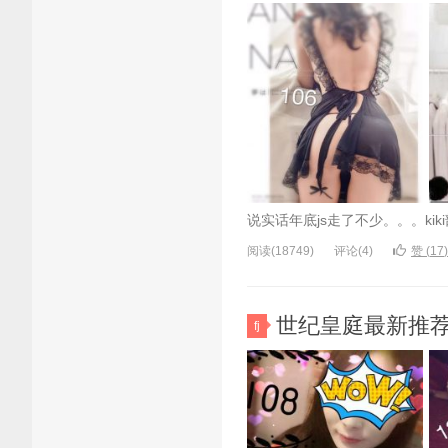
说实话年底js走了不少。。。k
阅读(18749)
评论(4)
赞 (
17
)
世纪皇庭最新推荐佳
fj