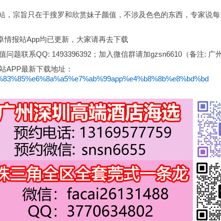
网站，宗旨只在于搜罗和欣赏妹子颜值，不涉及色色的东西，专家说每
安卓情报站App均已更新，大家请再去下载
题联系QQ: 1493396392；加入微信群请加gzsn6610（备注: 广
报站APP最新下载地址：
/%e6%83%85%e6%8a%a5%e7%ab%99app%e4%b8%8b%e8%bd%bd