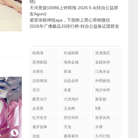
猜)
天河熹骏10086上钟简报-2026.5.4(转自公益群
友Agoni)
避雷张槎禅悦spa，下面附上黑心营销微信
2026年广佛极品JS排行榜-转自公益验证团群友
棕南海
长城画廊
亚洲酒店
亚洲家园
海珠金城
金园休闲
水善坊
富城
江南水会
总统御池
合益会所
外商丽池
东日
洛宴
海沙休闲
豪景水疗
大浪淘沙
新富丽
金芙蓉
玉龙阁
8夜
红洋皇宫
世纪华尚
富景休闲
暹罗故事
天池
水博
东悦
番禺掌尚
九号行馆