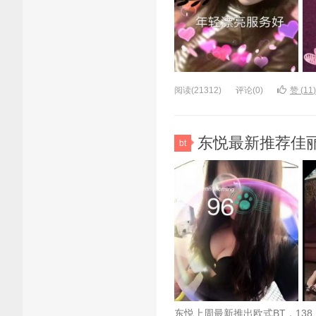
阅读(21312)
评论(0)
赞 (
11
)
东悦最新推荐佳丽写真
bt
东悦上周最新推出欧式BT，138