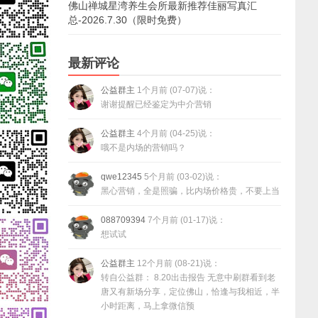
佛山禅城星湾养生会所最新推荐佳丽写真汇
总-2026.7.30（限时免费）
最新评论
公益群主
1个月前 (07-07)说：
谢谢提醒已经鉴定为中介营销
公益群主
4个月前 (04-25)说：
哦不是内场的营销吗？
qwe12345
5个月前 (03-02)说：
黑心营销，全是照骗，比内场价格贵，不要上当
088709394
7个月前 (01-17)说：
想试试
公益群主
12个月前 (08-21)说：
转自公益群： 8.20出击报告 无意中刷群看到老
唐又有新场分享，定位佛山，恰逢与我相近，半
小时距离，马上拿微信预