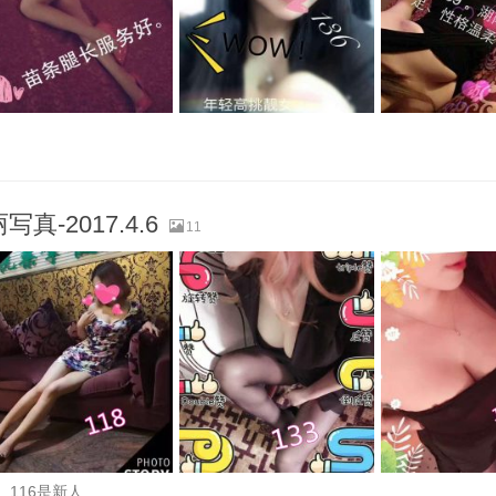
-2017.4.6
11
、116是新人