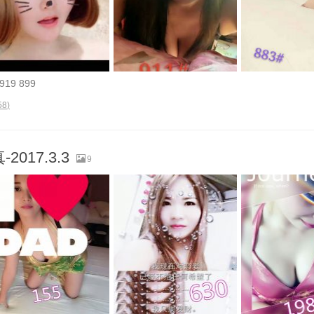
9 899
58
)
017.3.3
9