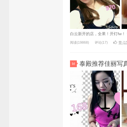
白云新开的店，全果！开灯fw！ 91
阅读(19868)
评论(17)
赞 (
1
泰殿推荐佳丽写真-2
bt