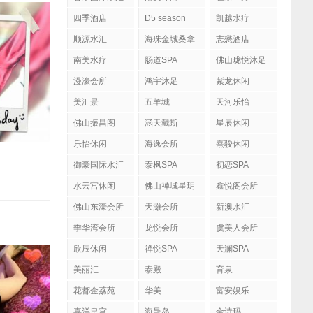
四季酒店
D5 season
凯越水疗
顺源水汇
海珠金城桑拿
志懋酒店
南美水疗
肠道SPA
佛山珑悦沐足
漫濠会所
鸿宇沐足
紫龙休闲
美汇景
五羊城
天河乐怡
佛山振昌阁
涵天戴斯
星辰休闲
乐怡休闲
海逸会所
熹骏休闲
御豪国际水汇
泰枫SPA
初恋SPA
水云宫休闲
佛山禅城星玥
鑫悦阁会所
国际会所
佛山东濠会所
天灏会所
新澳水汇
季华湾会所
龙悦会所
虞美人会所
欣辰休闲
禅悦SPA
天澜SPA
美丽汇
泰殿
育泉
花都金荔苑
华美
富安娱乐
喜洋皇宫
海曼岛
金诗玛