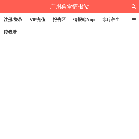
广州桑拿情报站
注册/登录
VIP充值
报告区
情报站App
水疗养生
读者墙
深圳桑拿情报站
文章归档
标签云
点赞排行