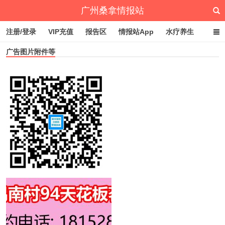
广州桑拿情报站
注册/登录
VIP充值
报告区
情报站App
水疗养生
广告图片附件等
深圳桑拿情报站
文章归档
标签云
点赞排行
视
频
播
放
器