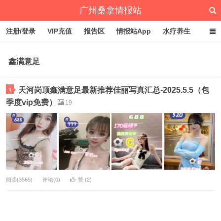
广州桑拿情报站
注册/登录
VIP充值
报告区
情报站App
水疗养生
深圳桑拿情报站
文章归档
标签云
点赞排行
鑫满意足
fj
天河岗顶鑫满意足最新推荐佳丽写真汇总-2025.5.5（包
季度vip免费）
19
阅读(3565)
评论(0)
赞 (
2
)