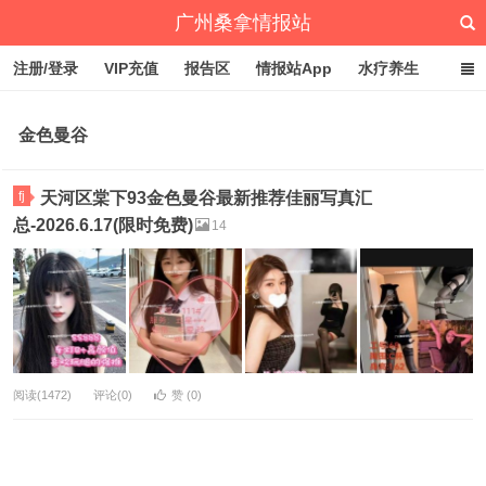
广州桑拿情报站
注册/登录
VIP充值
报告区
情报站App
水疗养生
深圳桑拿情报站
文章归档
标签云
点赞排行
金色曼谷
fj
天河区棠下93金色曼谷最新推荐佳丽写真汇
总-2026.6.17(限时免费)
14
阅读(1472)
评论(0)
赞 (
0
)