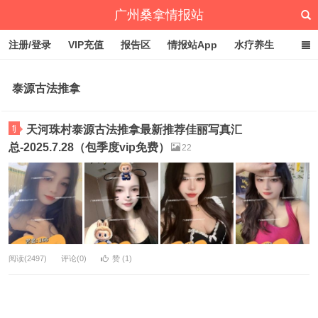
广州桑拿情报站
注册/登录
VIP充值
报告区
情报站App
水疗养生
深圳桑拿情报站
文章归档
标签云
点赞排行
泰源古法推拿
fj
天河珠村泰源古法推拿最新推荐佳丽写真汇
总-2025.7.28（包季度vip免费）
22
阅读(2497)
评论(0)
赞 (
1
)