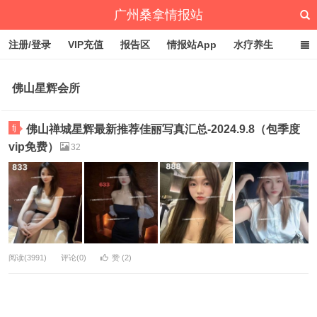
广州桑拿情报站
注册/登录
VIP充值
报告区
情报站App
水疗养生
深圳桑拿情报站
文章归档
标签云
点赞排行
佛山星辉会所
fj
佛山禅城星辉最新推荐佳丽写真汇总-2024.9.8（包季度
vip免费）
32
阅读(3991)
评论(0)
赞 (
2
)