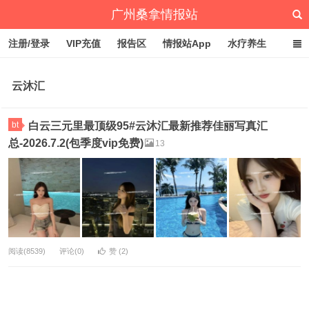
广州桑拿情报站
注册/登录
VIP充值
报告区
情报站App
水疗养生
深圳桑拿情报站
文章归档
标签云
点赞排行
云沐汇
bt
白云三元里最顶级95#云沐汇最新推荐佳丽写真汇
总-2026.7.2(包季度vip免费)
13
阅读(8539)
评论(0)
赞 (
2
)