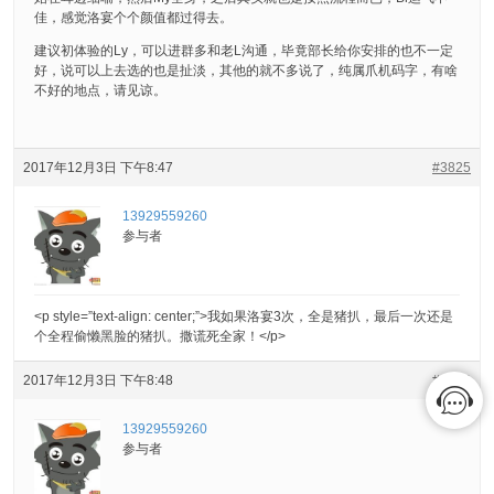
佳，感觉洛宴个个颜值都过得去。
建议初体验的Ly，可以进群多和老L沟通，毕竟部长给你安排的也不一定
好，说可以上去选的也是扯淡，其他的就不多说了，纯属爪机码字，有啥
不好的地点，请见谅。
2017年12月3日 下午8:47
#3825
13929559260
参与者
<p style=”text-align: center;”>我如果洛宴3次，全是猪扒，最后一次还是
个全程偷懒黑脸的猪扒。撒谎死全家！</p>
2017年12月3日 下午8:48
#3826
13929559260
参与者