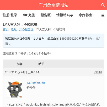
广州桑拿情报站
注册/登录
VIP充值
报告区
情报站App
水疗养生
LY大吉大利，今晚吃鸡
深圳桑拿情报站
文章归档
标签云
点赞排行
首页
›
论坛
›
开心报告区
›
LY大吉大利，今晚吃鸡
该话题包含 2个回复，1 人参与，最后由
13929559260
更新于
8年、 8月
前
。
正在查看 3 个帖子：1-3 (共 3 个帖子)
作者
帖子
2017年11月24日 上午7:14
#3818
13929559260
参与者
<span style=”-webkit-tap-highlight-color: rgba(0, 0, 0, 0);”>本文纯属爪机