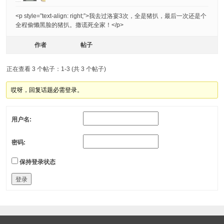
<p style=”text-align: right;”>我去过洛宴3次，全是猪扒，最后一次还是个
全程偷懒黑脸的猪扒。撒谎死全家！</p>
作者
帖子
正在查看 3 个帖子：1-3 (共 3 个帖子)
哎呀，回复话题必需登录。
用户名:
密码:
保持登录状态
登录