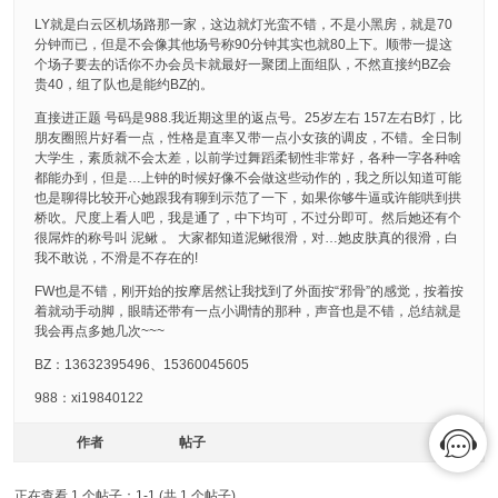
LY就是白云区机场路那一家，这边就灯光蛮不错，不是小黑房，就是70
分钟而已，但是不会像其他场号称90分钟其实也就80上下。顺带一提这
个场子要去的话你不办会员卡就最好一聚团上面组队，不然直接约BZ会
贵40，组了队也是能约BZ的。
直接进正题 号码是988.我近期这里的返点号。25岁左右 157左右B灯，比
朋友圈照片好看一点，性格是直率又带一点小女孩的调皮，不错。全日制
大学生，素质就不会太差，以前学过舞蹈柔韧性非常好，各种一字各种啥
都能办到，但是…上钟的时候好像不会做这些动作的，我之所以知道可能
也是聊得比较开心她跟我有聊到示范了一下，如果你够牛逼或许能哄到拱
桥吹。尺度上看人吧，我是通了，中下均可，不过分即可。然后她还有个
很屌炸的称号叫 泥鳅 。 大家都知道泥鳅很滑，对…她皮肤真的很滑，白
我不敢说，不滑是不存在的!
FW也是不错，刚开始的按摩居然让我找到了外面按“邪骨”的感觉，按着按
着就动手动脚，眼睛还带有一点小调情的那种，声音也是不错，总结就是
我会再点多她几次~~~
BZ：13632395496、15360045605
988：xi19840122
作者
帖子
正在查看 1 个帖子：1-1 (共 1 个帖子)