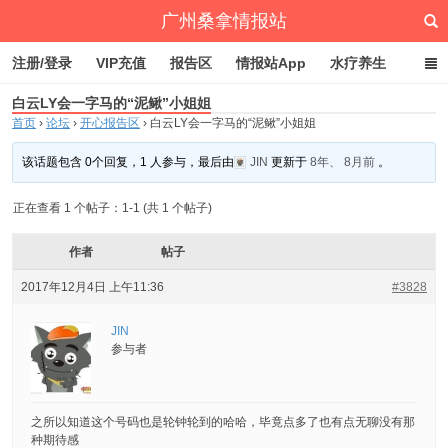
广州桑拿情报站
注册/登录
VIP充值
报告区
情报站App
水疗养生
白云LY会一字马的“泥鳅”小姐姐
深圳桑拿情报站
文章归档
标签云
点赞排行
首页
›
论坛
›
开心报告区
›
白云LY会一字马的“泥鳅”小姐姐
该话题包含 0个回复，1 人参与，最后由
JIN
更新于
8年、 8月前
。
正在查看 1 个帖子：1-1 (共 1 个帖子)
作者
帖子
2017年12月4日 上午11:36
#3828
JIN
参与者
之所以知道这个号码也是轮钟轮到的哈哈，毕竟点多了也有点无聊没有那
种期待感