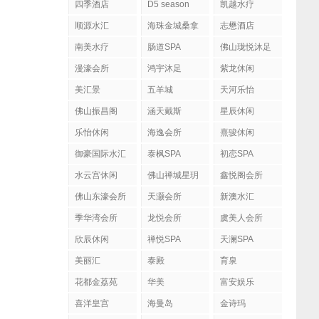
四季酒店
D5 season
凯越水疗
顺源水汇
海珠金城桑拿
志懋酒店
南美水疗
肠道SPA
佛山珑悦沐足
漫濠会所
鸿宇沐足
紫龙休闲
美汇景
五羊城
天河乐怡
佛山振昌阁
涵天戴斯
星辰休闲
乐怡休闲
海逸会所
熹骏休闲
御豪国际水汇
泰枫SPA
初恋SPA
水云宫休闲
佛山禅城星玥
鑫悦阁会所
国际会所
佛山东濠会所
天灏会所
新澳水汇
季华湾会所
龙悦会所
虞美人会所
欣辰休闲
禅悦SPA
天澜SPA
美丽汇
泰殿
育泉
花都金荔苑
华美
富安娱乐
喜洋皇宫
海曼岛
金诗玛