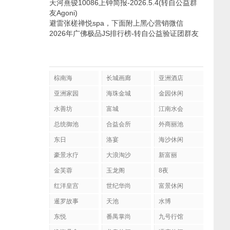
天河熹骏10086上钟简报-2026.5.4(转自公益群
友Agoni)
避雷张槎禅悦spa，下面附上黑心营销微信
2026年广佛极品JS排行榜-转自公益验证团群友
棕南海
长城画廊
亚洲酒店
亚洲家园
海珠金城
金园休闲
水善坊
富城
江南水会
总统御池
合益会所
外商丽池
东日
洛宴
海沙休闲
豪景水疗
大浪淘沙
新富丽
金芙蓉
玉龙阁
8夜
红洋皇宫
世纪华尚
富景休闲
暹罗故事
天池
水博
东悦
番禺掌尚
九号行馆