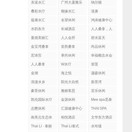
东浚水汇
广州大厦雅乐
纳尔顿
陶
叠彩水疗
顺缘水汇
濡康
蕴康水汇
名望休闲
鸿涛健康中心
水韵东方
长城酒店
人人桑拿，人
人会所
曼德美丽汇
人人会所
碧水蓝天
金宝湾桑拿
皇胜桑拿
尚品休闲
宏涛宫
掌尚休闲
幸福概念水会
人人桑拿
W水疗
壹莲
金潮
海之悦
灏森休闲
浪漫水乡
阳光大自然
新景湾
豪景休闲
雅丽客思
宜乐休闲
凯伦国际水疗
金源休闲
Mee spa觅泰
按摩馆
志懋休闲
汇源健康中心
THAI SPA
南美元生态休
柏悦酒店
文华东方酒店
闲
Thai Li · 泰丽
Thai Li泰式
水玲珑