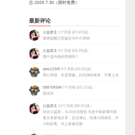
总-2026.7.30（限时免费）
最新评论
公益群主
1个月前 (07-07)说：
谢谢提醒已经鉴定为中介营销
公益群主
3个月前 (04-25)说：
哦不是内场的营销吗？
qwe12345
5个月前 (03-02)说：
黑心营销，全是照骗，比内场价格贵，不要上当
088709394
7个月前 (01-17)说：
想试试
公益群主
12个月前 (08-21)说：
转自公益群： 8.20出击报告 无意中刷群看到老
唐又有新场分享，定位佛山，恰逢与我相近，半
小时距离，马上拿微信预