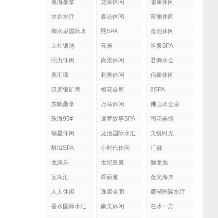
逸海桑拿
龙泉休闲
濡康休闲
水谷水疗
淼沁休闲
富丽休闲
御水泉国际水
熙SPA
金池休闲
疗会
上社银池
云居
浴泉SPA
回力休闲
尚景休闲
君御水会
美汇璟
利美休闲
佰豪休闲
汉景银矿湾
樱花会所
8SPA
东晓桑拿
万马休闲
佛山水会泉
珠海95#
暹罗故事SPA
雨花会馆
瑞星休闲
龙池国际水汇
美悦时光
酥域SPA
小时代休闲
汇都
龙涛乐
世纪皇庭
御龙池
宝岛汇
舜丽雅
金光海岸
人人休闲
逸康金阁
麓湖国际水疗
香水国际水汇
南美休闲
在水一方