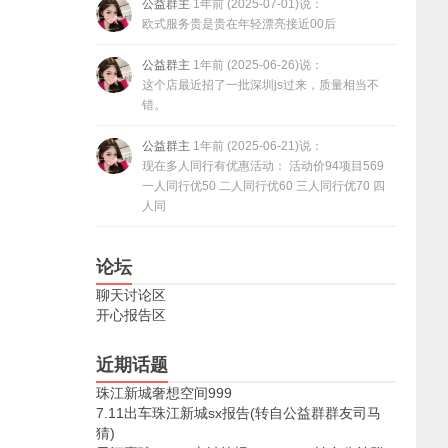
公益群主
1年前 (2025-07-01)说：
欧式服务贵是贵在年轻漂亮接近00后
公益群主
1年前 (2025-06-26)说：
这个店最近招了一批深圳js过来，质量相当不
错。
公益群主
1年前 (2025-06-21)说：
现在多人同行有优惠活动： 活动价94项目569
一人同行优50 二人同行优60 三人同行优70 四
人同
论坛
聊天讨论区
开心报告区
近期话题
珠江新城奢想空间999
7.11出车珠江新城sx报告(转自公益群群友司马
猜)