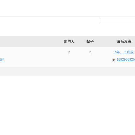
参与人
帖子
最后发表
2
3
7年、 5月前
告区
1392955926