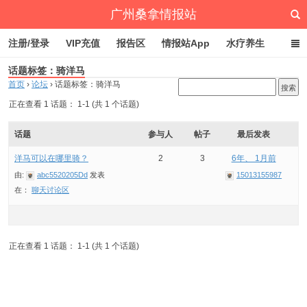
广州桑拿情报站
注册/登录
VIP充值
报告区
情报站App
水疗养生
话题标签：骑洋马
深圳桑拿情报站
文章归档
标签云
点赞排行
首页
›
论坛
›
话题标签：骑洋马
正在查看 1 话题： 1-1 (共 1 个话题)
话题
参与人
帖子
最后发表
洋马可以在哪里骑？
2
3
6年、 1月前
由:
abc5520205Dd
发表
15013155987
在：
聊天讨论区
正在查看 1 话题： 1-1 (共 1 个话题)