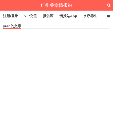
广州桑拿情报站
注册/登录
VIP充值
报告区
情报站App
水疗养生
yran的文章
深圳桑拿情报站
文章归档
标签云
点赞排行