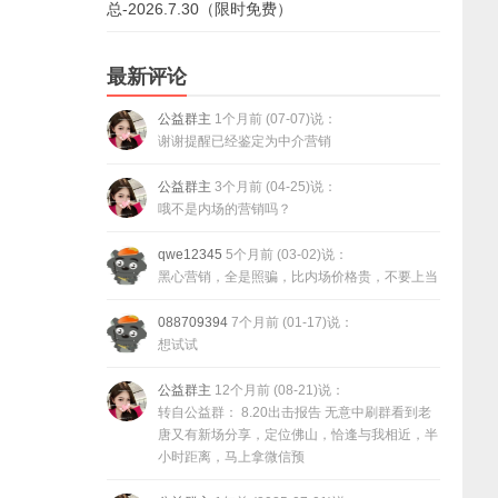
总-2026.7.30（限时免费）
最新评论
公益群主
1个月前 (07-07)说：
谢谢提醒已经鉴定为中介营销
公益群主
3个月前 (04-25)说：
哦不是内场的营销吗？
qwe12345
5个月前 (03-02)说：
黑心营销，全是照骗，比内场价格贵，不要上当
088709394
7个月前 (01-17)说：
想试试
公益群主
12个月前 (08-21)说：
转自公益群： 8.20出击报告 无意中刷群看到老
唐又有新场分享，定位佛山，恰逢与我相近，半
小时距离，马上拿微信预