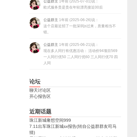
公益群主
1年前 (2025-07-01)说：
欧式服务贵是贵在年轻漂亮接近00后
公益群主
1年前 (2025-06-26)说：
这个店最近招了一批深圳js过来，质量相当不
错。
公益群主
1年前 (2025-06-21)说：
现在多人同行有优惠活动： 活动价94项目569
一人同行优50 二人同行优60 三人同行优70 四
人同
论坛
聊天讨论区
开心报告区
近期话题
珠江新城奢想空间999
7.11出车珠江新城sx报告(转自公益群群友司马
猜)