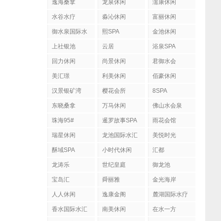
逸海桑拿
龙泉休闲
濡康休闲
水谷水疗
淼沁休闲
富丽休闲
御水泉国际水
熙SPA
金池休闲
疗会
上社银池
云居
浴泉SPA
回力休闲
尚景休闲
君御水会
美汇璟
利美休闲
佰豪休闲
汉景银矿湾
樱花会所
8SPA
东晓桑拿
万马休闲
佛山水会泉
珠海95#
暹罗故事SPA
雨花会馆
瑞星休闲
龙池国际水汇
美悦时光
酥域SPA
小时代休闲
汇都
龙涛乐
世纪皇庭
御龙池
宝岛汇
舜丽雅
金光海岸
人人休闲
逸康金阁
麓湖国际水疗
香水国际水汇
南美休闲
在水一方