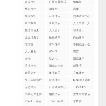
东浚水汇
广州大厦雅乐
纳尔顿
陶
叠彩水疗
顺缘水汇
濡康
蕴康水汇
名望休闲
鸿涛健康中心
水韵东方
长城酒店
人人桑拿，人
人会所
曼德美丽汇
人人会所
碧水蓝天
金宝湾桑拿
皇胜桑拿
尚品休闲
宏涛宫
掌尚休闲
幸福概念水会
人人桑拿
W水疗
壹莲
金潮
海之悦
灏森休闲
浪漫水乡
阳光大自然
新景湾
豪景休闲
雅丽客思
宜乐休闲
凯伦国际水疗
金源休闲
Mee spa觅泰
按摩馆
志懋休闲
汇源健康中心
THAI SPA
南美元生态休
柏悦酒店
文华东方酒店
闲
Thai Li · 泰丽
Thai Li泰式
水玲珑