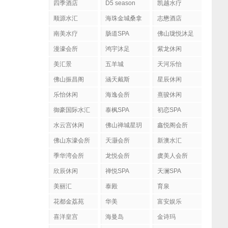
四季酒店
D5 season
凯越水疗
顺源水汇
海珠金城桑拿
志懋酒店
南美水疗
肠道SPA
佛山珑悦沐足
漫濠会所
鸿宇沐足
紫龙休闲
美汇景
五羊城
天河乐怡
佛山振昌阁
涵天戴斯
星辰休闲
乐怡休闲
海逸会所
熹骏休闲
御豪国际水汇
泰枫SPA
初恋SPA
水云宫休闲
佛山禅城星玥
鑫悦阁会所
国际会所
佛山东濠会所
天灏会所
新澳水汇
季华湾会所
龙悦会所
虞美人会所
欣辰休闲
禅悦SPA
天澜SPA
美丽汇
泰殿
育泉
花都金荔苑
华美
富安娱乐
喜洋皇宫
海曼岛
金诗玛