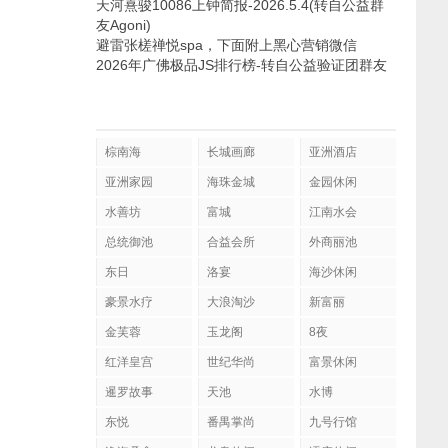
天河熹骏10086上钟简报-2026.5.4(转自公益群
友Agoni)
避雷张槎禅悦spa，下面附上黑心营销微信
2026年广佛极品JS排行榜-转自公益验证团群友
棕南海
长城画廊
亚洲酒店
亚洲家园
海珠金城
金园休闲
水善坊
富城
江南水会
总统御池
合益会所
外商丽池
东日
洛宴
海沙休闲
豪景水疗
大浪淘沙
新富丽
金芙蓉
玉龙阁
8夜
红洋皇宫
世纪华尚
富景休闲
暹罗故事
天池
水博
东悦
番禺掌尚
九号行馆