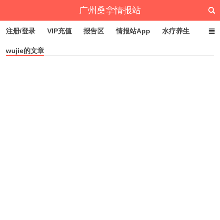
广州桑拿情报站
注册/登录
VIP充值
报告区
情报站App
水疗养生
wujie的文章
深圳桑拿情报站
文章归档
标签云
点赞排行