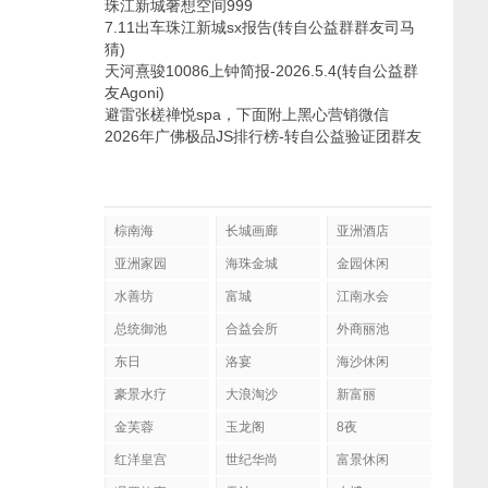
珠江新城奢想空间999
7.11出车珠江新城sx报告(转自公益群群友司马
猜)
天河熹骏10086上钟简报-2026.5.4(转自公益群
友Agoni)
避雷张槎禅悦spa，下面附上黑心营销微信
2026年广佛极品JS排行榜-转自公益验证团群友
棕南海
长城画廊
亚洲酒店
亚洲家园
海珠金城
金园休闲
水善坊
富城
江南水会
总统御池
合益会所
外商丽池
东日
洛宴
海沙休闲
豪景水疗
大浪淘沙
新富丽
金芙蓉
玉龙阁
8夜
红洋皇宫
世纪华尚
富景休闲