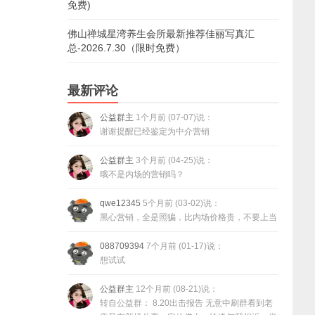
免费)
佛山禅城星湾养生会所最新推荐佳丽写真汇
总-2026.7.30（限时免费）
最新评论
公益群主
1个月前 (07-07)说：
谢谢提醒已经鉴定为中介营销
公益群主
3个月前 (04-25)说：
哦不是内场的营销吗？
qwe12345
5个月前 (03-02)说：
黑心营销，全是照骗，比内场价格贵，不要上当
088709394
7个月前 (01-17)说：
想试试
公益群主
12个月前 (08-21)说：
转自公益群： 8.20出击报告 无意中刷群看到老