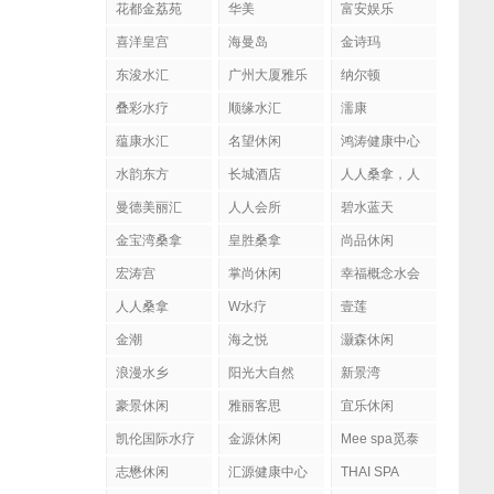
花都金荔苑
华美
富安娱乐
喜洋皇宫
海曼岛
金诗玛
东浚水汇
广州大厦雅乐
纳尔顿
陶
叠彩水疗
顺缘水汇
濡康
蕴康水汇
名望休闲
鸿涛健康中心
水韵东方
长城酒店
人人桑拿，人
人会所
曼德美丽汇
人人会所
碧水蓝天
金宝湾桑拿
皇胜桑拿
尚品休闲
宏涛宫
掌尚休闲
幸福概念水会
人人桑拿
W水疗
壹莲
金潮
海之悦
灏森休闲
浪漫水乡
阳光大自然
新景湾
豪景休闲
雅丽客思
宜乐休闲
凯伦国际水疗
金源休闲
Mee spa觅泰
按摩馆
志懋休闲
汇源健康中心
THAI SPA