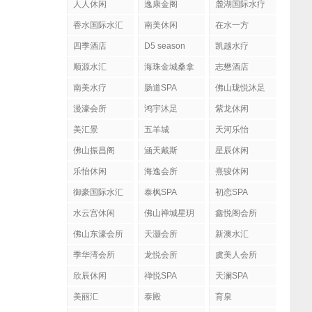
人人休闲
逸康金阁
麓湖国际水疗
香水国际水汇
南美休闲
在水一方
四季酒店
D5 season
凯越水疗
顺源水汇
海珠金城桑拿
志懋酒店
南美水疗
肠道SPA
佛山珑悦沐足
漫濠会所
鸿宇沐足
紫龙休闲
美汇景
五羊城
天河乐怡
佛山振昌阁
涵天戴斯
星辰休闲
乐怡休闲
海逸会所
熹骏休闲
御豪国际水汇
泰枫SPA
初恋SPA
水云宫休闲
佛山禅城星玥
鑫悦阁会所
国际会所
佛山东濠会所
天灏会所
新澳水汇
季华湾会所
龙悦会所
虞美人会所
欣辰休闲
禅悦SPA
天澜SPA
美丽汇
泰殿
育泉