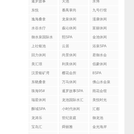
暹罗故事
天池
水博
东悦
番禺掌尚
九号行馆
逸海桑拿
龙泉休闲
濡康休闲
水谷水疗
淼沁休闲
富丽休闲
御水泉国际水
熙SPA
金池休闲
疗会
上社银池
云居
浴泉SPA
回力休闲
尚景休闲
君御水会
美汇璟
利美休闲
佰豪休闲
汉景银矿湾
樱花会所
8SPA
东晓桑拿
万马休闲
佛山水会泉
珠海95#
暹罗故事SPA
雨花会馆
瑞星休闲
龙池国际水汇
美悦时光
酥域SPA
小时代休闲
汇都
龙涛乐
世纪皇庭
御龙池
宝岛汇
舜丽雅
金光海岸