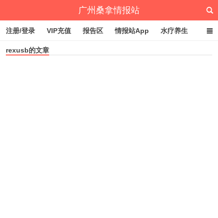
广州桑拿情报站
注册/登录
VIP充值
报告区
情报站App
水疗养生
rexusb的文章
深圳桑拿情报站
文章归档
标签云
点赞排行