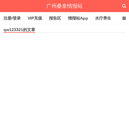
广州桑拿情报站
注册/登录
VIP充值
报告区
情报站App
水疗养生
qw123321的文章
深圳桑拿情报站
文章归档
标签云
点赞排行