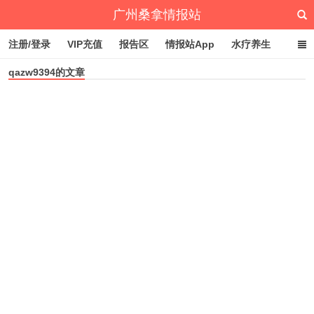
广州桑拿情报站
注册/登录
VIP充值
报告区
情报站App
水疗养生
qazw9394的文章
深圳桑拿情报站
文章归档
标签云
点赞排行